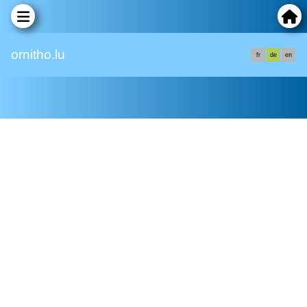
ornitho.lu
fr
de
en