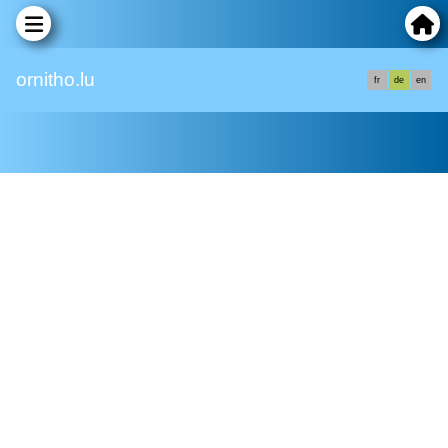
ornitho.lu
fr
de
en