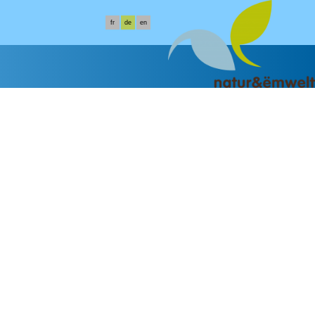
fr
de
en