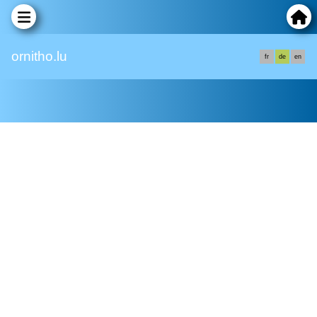
ornitho.lu
fr
de
en