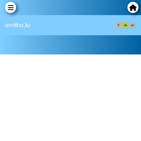
ornitho.lu
fr
de
en