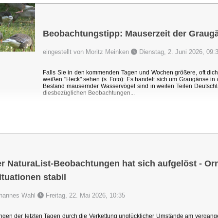
Beobachtungstipp: Mauserzeit der Graug
eingestellt von Moritz Meinken
Dienstag, 2. Juni 2026, 09:
Falls Sie in den kommenden Tagen und Wochen größere, oft dic
weißen "Heck" sehen (s. Foto): Es handelt sich um Graugänse i
Bestand mausernder Wasservögel sind in weiten Teilen Deutschl
diesbezüglichen Beobachtungen...
r NaturaList-Beobachtungen hat sich aufgelöst - Orni
uationen stabil
Johannes Wahl
Freitag, 22. Mai 2026, 10:35
ngen der letzten Tagen durch die Verkettung unglücklicher Umstände am vergang