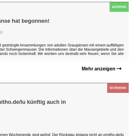
avinews
änse hat begonnen!
30
ht gedrängte Ansammlungen von adulten Graugänsen mit einem auffälligen
n der Schwingenmauser. Die Informationen über die Mausergebiete und den
ands noch lückenhaft. Wir würden uns deshalb sehr freuen, wenn Sie alle
Mehr anzeigen
technews
tho.de/lu künftig auch in
enen Wochenende sind gelöst: Der Rückstau bislang nicht an
ornitho.de/lu