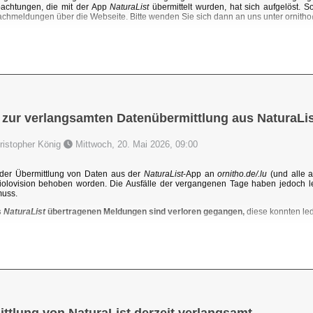
achtungen, die mit der App
NaturaList
übermittelt wurden, hat sich aufgelöst. 
chmeldungen über die Webseite. Bitte wenden Sie sich dann an uns unter ornit
 zur verlangsamten Datenübermittlung aus NaturaLis
hristopher König
Mittwoch, 20. Mai 2026, 09:00
der Übermittlung von Daten aus der
NaturaList
-App an
ornitho.de/.lu
(und alle a
iolovision behoben worden. Die Ausfälle der vergangenen Tage haben jedoch l
muss.
s
NaturaList
übertragenen Meldungen sind verloren gegangen,
diese konnten ledi