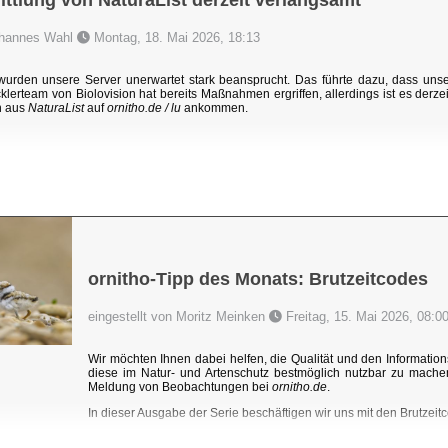
ttlung von NaturaList derzeit verlangsamt
Johannes Wahl
Montag, 18. Mai 2026, 18:13
rden unsere Server unerwartet stark beansprucht. Das führte dazu, dass un
klerteam von Biolovision hat bereits Maßnahmen ergriffen, allerdings ist es derzei
n aus
NaturaList
auf
ornitho.de / lu
ankommen.
ornitho-Tipp des Monats: Brutzeitcodes
eingestellt von Moritz Meinken
Freitag, 15. Mai 2026, 08:0
Wir möchten Ihnen dabei helfen, die Qualität und den Information
diese im Natur- und Artenschutz bestmöglich nutzbar zu mache
Meldung von Beobachtungen bei
ornitho.de
.
In dieser Ausgabe der Serie beschäftigen wir uns mit den Brutzeitc