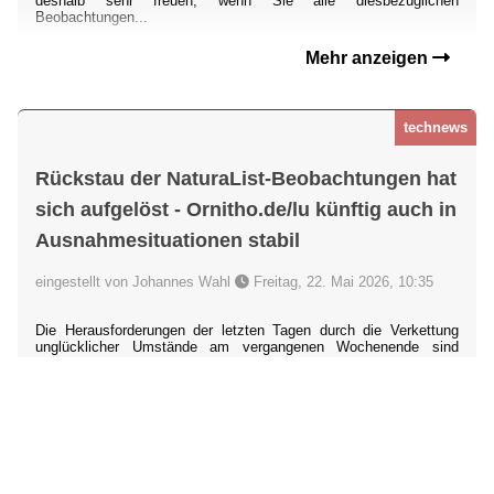
deshalb sehr freuen, wenn Sie alle diesbezüglichen
Beobachtungen...
Mehr anzeigen
technews
Rückstau der NaturaList-Beobachtungen hat
sich aufgelöst - Ornitho.de/lu künftig auch in
Ausnahmesituationen stabil
eingestellt von Johannes Wahl
Freitag, 22. Mai 2026, 10:35
Die Herausforderungen der letzten Tagen durch die Verkettung
unglücklicher Umstände am vergangenen Wochenende sind
gelöst: Der Rückstau bislang nicht an
ornitho.de/lu
übertragener
Beobachtungen, die mit der App
NaturaList
übermittelt wurden, hat
sich aufgelöst. Sollten Sie noch Daten vermissen, dann liegt das
möglicherweise an einer Dopplung durch Nachmeldungen über die
Webseite. Bitte wenden Sie sich dann an uns unter ornitho@dda-
web.de.
Es
...
Mehr anzeigen