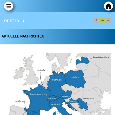
ornitho.lu
fr
de
en
AKTUELLE NACHRICHTEN