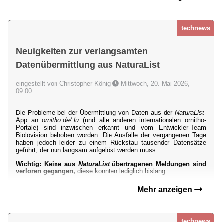
technews
Neuigkeiten zur verlangsamten
Datenübermittlung aus NaturaList
eingestellt von Christopher König
Mittwoch, 20. Mai 2026,
09:00
Die Probleme bei der Übermittlung von Daten aus der
NaturaList
-
App an
ornitho.de/.lu
(und alle anderen internationalen ornitho-
Portale) sind inzwischen erkannt und vom Entwickler-Team
Biolovision behoben worden. Die Ausfälle der vergangenen Tage
haben jedoch leider zu einem Rückstau tausender Datensätze
geführt, der nun langsam aufgelöst werden muss.
Wichtig: Keine aus
NaturaList
übertragenen Meldungen sind
verloren gegangen,
diese konnten lediglich bislang...
Mehr anzeigen
technews