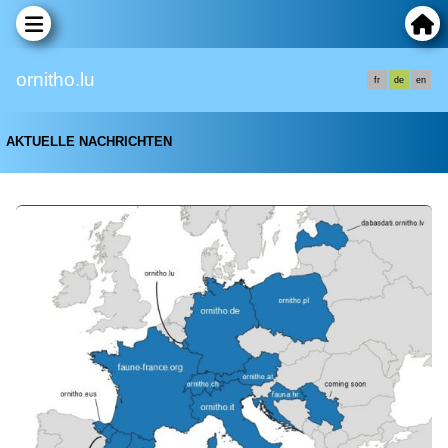
ornitho.lu
fr
de
en
AKTUELLE NACHRICHTEN