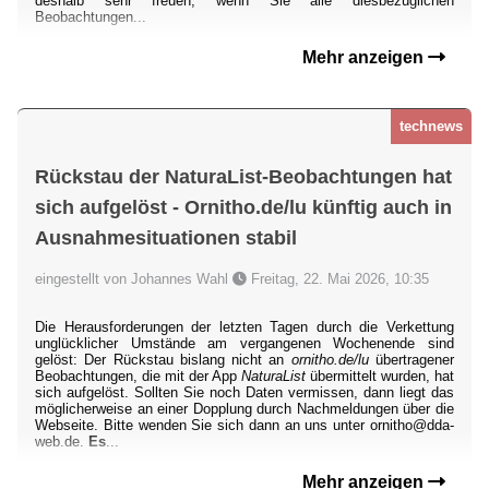
deshalb sehr freuen, wenn Sie alle diesbezüglichen
Beobachtungen...
Mehr anzeigen
technews
Rückstau der NaturaList-Beobachtungen hat
sich aufgelöst - Ornitho.de/lu künftig auch in
Ausnahmesituationen stabil
eingestellt von Johannes Wahl
Freitag, 22. Mai 2026, 10:35
Die Herausforderungen der letzten Tagen durch die Verkettung
unglücklicher Umstände am vergangenen Wochenende sind
gelöst: Der Rückstau bislang nicht an
ornitho.de/lu
übertragener
Beobachtungen, die mit der App
NaturaList
übermittelt wurden, hat
sich aufgelöst. Sollten Sie noch Daten vermissen, dann liegt das
möglicherweise an einer Dopplung durch Nachmeldungen über die
Webseite. Bitte wenden Sie sich dann an uns unter ornitho@dda-
web.de.
Es
...
Mehr anzeigen