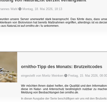
ttlung von NaturaList derzeit verlangsamt
Johannes Wahl
Montag, 18. Mai 2026, 18:13
rden unsere Server unerwartet stark beansprucht. Das führte dazu, dass un
klerteam von Biolovision hat bereits Maßnahmen ergriffen, allerdings ist es derzei
n aus
NaturaList
auf
ornitho.de / lu
ankommen.
ornitho-Tipp des Monats: Brutzeitcodes
eingestellt von Moritz Meinken
Freitag, 15. Mai 2026, 08:0
Wir möchten Ihnen dabei helfen, die Qualität und den Information
diese im Natur- und Artenschutz bestmöglich nutzbar zu mache
Meldung von Beobachtungen bei
ornitho.de
.
In dieser Ausgabe der Serie beschäftigen wir uns mit den Brutzeitc