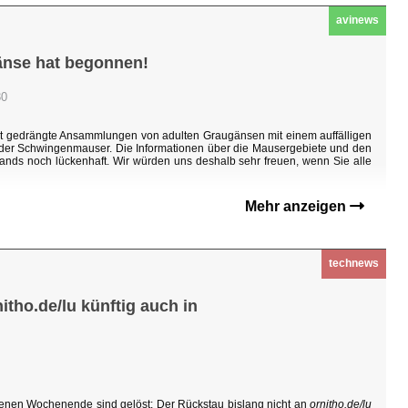
avinews
änse hat begonnen!
30
ht gedrängte Ansammlungen von adulten Graugänsen mit einem auffälligen
n der Schwingenmauser. Die Informationen über die Mausergebiete und den
ands noch lückenhaft. Wir würden uns deshalb sehr freuen, wenn Sie alle
Mehr anzeigen
technews
tho.de/lu künftig auch in
enen Wochenende sind gelöst: Der Rückstau bislang nicht an
ornitho.de/lu