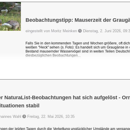
Beobachtungstipp: Mauserzeit der Graug
eingestellt von Moritz Meinken
Dienstag, 2. Juni 2026, 09:
Falls Sie in den kommenden Tagen und Wochen größere, oft dic
weißen "Heck" sehen (s. Foto): Es handelt sich um Graugänse i
Bestand mausernder Wasservögel sind in weiten Teilen Deutschl
diesbezüglichen Beobachtungen...
r NaturaList-Beobachtungen hat sich aufgelöst - Orni
uationen stabil
Johannes Wahl
Freitag, 22. Mai 2026, 10:35
ngen der letzten Tagen durch die Verkettung unglücklicher Umstände am vergang