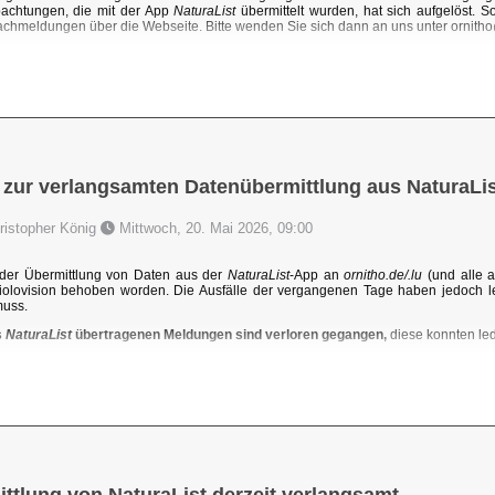
achtungen, die mit der App
NaturaList
übermittelt wurden, hat sich aufgelöst. 
chmeldungen über die Webseite. Bitte wenden Sie sich dann an uns unter ornit
 zur verlangsamten Datenübermittlung aus NaturaLis
hristopher König
Mittwoch, 20. Mai 2026, 09:00
der Übermittlung von Daten aus der
NaturaList
-App an
ornitho.de/.lu
(und alle a
iolovision behoben worden. Die Ausfälle der vergangenen Tage haben jedoch l
muss.
s
NaturaList
übertragenen Meldungen sind verloren gegangen,
diese konnten ledi