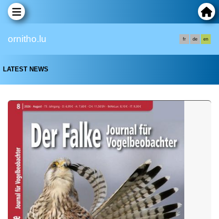
ornitho.lu
fr
de
en
LATEST NEWS