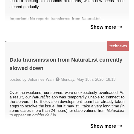
led to a backlog of thousands of records, which now needs to be
cleared gradually.
Important: No reports transferred from NaturaList
...
Show more
technews
Data transmission from NaturaList currently
slowed down
posted by Johannes Wahl
Monday, May 18th, 2026, 18:13
Over the weekend, our servers were unexpectedly overloaded. As
a result, our
NaturaList
app was temporarily unable to connect to
the servers. The Biolovision development team has already taken
steps to resolve the issue, but it may still take a very long time (in
some cases more than 24 hours) for observations from
NaturaList
to appear on
ornitho.de / lu.
...
Show more