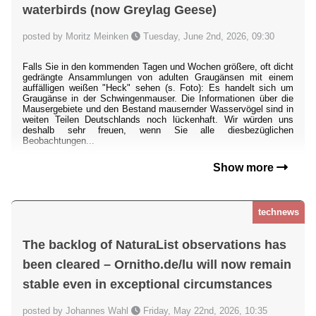
waterbirds (now Greylag Geese)
posted by Moritz Meinken
Tuesday, June 2nd, 2026, 09:30
Falls Sie in den kommenden Tagen und Wochen größere, oft dicht
gedrängte Ansammlungen von adulten Graugänsen mit einem
auffälligen weißen "Heck" sehen (s. Foto): Es handelt sich um
Graugänse in der Schwingenmauser. Die Informationen über die
Mausergebiete und den Bestand mausernder Wasservögel sind in
weiten Teilen Deutschlands noch lückenhaft. Wir würden uns
deshalb sehr freuen, wenn Sie alle diesbezüglichen
Beobachtungen...
Show more
technews
The backlog of NaturaList observations has
been cleared – Ornitho.de/lu will now remain
stable even in exceptional circumstances
posted by Johannes Wahl
Friday, May 22nd, 2026, 10:35