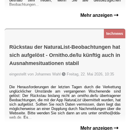
deshalb sehr freuen, wenn Sie alle diesbezüglichen
Beobachtungen...
Mehr anzeigen
technews
Rückstau der NaturaList-Beobachtungen hat
sich aufgelöst - Ornitho.de/lu künftig auch in
Ausnahmesituationen stabil
eingestellt von Johannes Wahl
Freitag, 22. Mai 2026, 10:35
Die Herausforderungen der letzten Tagen durch die Verkettung
unglücklicher Umstände am vergangenen Wochenende sind
gelöst: Der Rückstau bislang nicht an
ornitho.de/lu
übertragener
Beobachtungen, die mit der App
NaturaList
übermittelt wurden, hat
sich aufgelöst. Sollten Sie noch Daten vermissen, dann liegt das
möglicherweise an einer Dopplung durch Nachmeldungen über die
Webseite. Bitte wenden Sie sich dann an uns unter ornitho@dda-
web.de.
Es
...
Mehr anzeigen