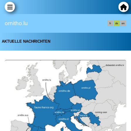
ornitho.lu
fr
de
en
AKTUELLE NACHRICHTEN