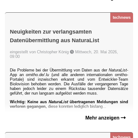
technews
Neuigkeiten zur verlangsamten
Datenübermittlung aus NaturaList
eingestellt von Christopher König
Mittwoch, 20. Mai 2026,
09:00
Die Probleme bei der Übermittlung von Daten aus der
NaturaList
-
App an
ornitho.de/.lu
(und alle anderen internationalen ornitho-
Portale) sind inzwischen erkannt und vom Entwickler-Team
Biolovision behoben worden. Die Ausfälle der vergangenen Tage
haben jedoch leider zu einem Rückstau tausender Datensätze
geführt, der nun langsam aufgelöst werden muss.
Wichtig: Keine aus
NaturaList
übertragenen Meldungen sind
verloren gegangen,
diese konnten lediglich bislang...
Mehr anzeigen
technews