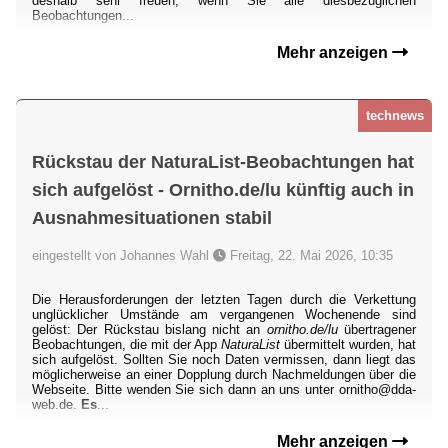
deshalb sehr freuen, wenn Sie alle diesbezüglichen
Beobachtungen...
Mehr anzeigen
technews
Rückstau der NaturaList-Beobachtungen hat
sich aufgelöst - Ornitho.de/lu künftig auch in
Ausnahmesituationen stabil
eingestellt von Johannes Wahl
Freitag, 22. Mai 2026, 10:35
Die Herausforderungen der letzten Tagen durch die Verkettung
unglücklicher Umstände am vergangenen Wochenende sind
gelöst: Der Rückstau bislang nicht an
ornitho.de/lu
übertragener
Beobachtungen, die mit der App
NaturaList
übermittelt wurden, hat
sich aufgelöst. Sollten Sie noch Daten vermissen, dann liegt das
möglicherweise an einer Dopplung durch Nachmeldungen über die
Webseite. Bitte wenden Sie sich dann an uns unter ornitho@dda-
web.de.
Es
...
Mehr anzeigen