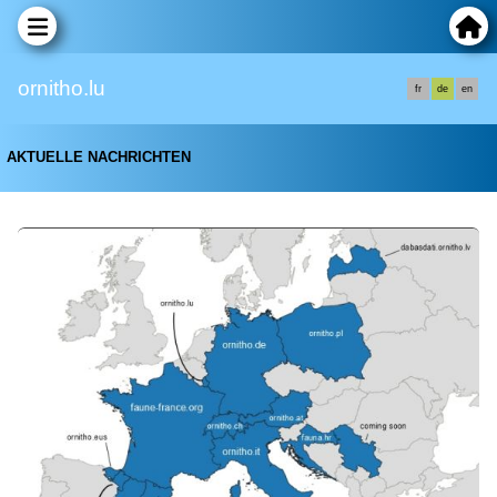
ornitho.lu
fr
de
en
AKTUELLE NACHRICHTEN