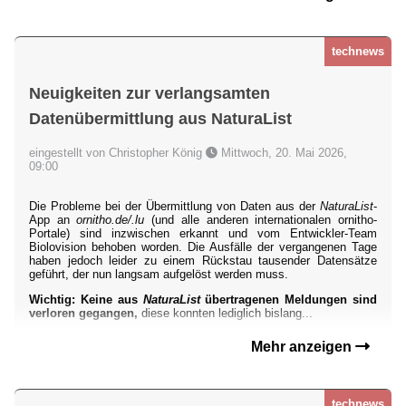
technews
Neuigkeiten zur verlangsamten
Datenübermittlung aus NaturaList
eingestellt von Christopher König
Mittwoch, 20. Mai 2026,
09:00
Die Probleme bei der Übermittlung von Daten aus der
NaturaList
-
App an
ornitho.de/.lu
(und alle anderen internationalen ornitho-
Portale) sind inzwischen erkannt und vom Entwickler-Team
Biolovision behoben worden. Die Ausfälle der vergangenen Tage
haben jedoch leider zu einem Rückstau tausender Datensätze
geführt, der nun langsam aufgelöst werden muss.
Wichtig: Keine aus
NaturaList
übertragenen Meldungen sind
verloren gegangen,
diese konnten lediglich bislang...
Mehr anzeigen
technews