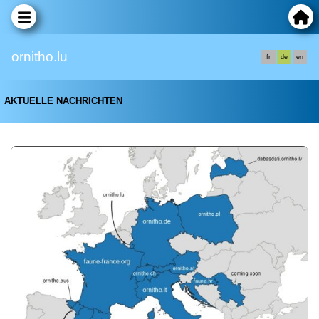
ornitho.lu
fr
de
en
AKTUELLE NACHRICHTEN