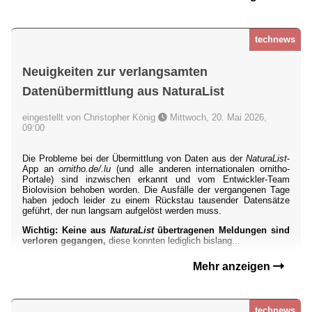
technews
Neuigkeiten zur verlangsamten
Datenübermittlung aus NaturaList
eingestellt von Christopher König
Mittwoch, 20. Mai 2026,
09:00
Die Probleme bei der Übermittlung von Daten aus der
NaturaList
-
App an
ornitho.de/.lu
(und alle anderen internationalen ornitho-
Portale) sind inzwischen erkannt und vom Entwickler-Team
Biolovision behoben worden. Die Ausfälle der vergangenen Tage
haben jedoch leider zu einem Rückstau tausender Datensätze
geführt, der nun langsam aufgelöst werden muss.
Wichtig: Keine aus
NaturaList
übertragenen Meldungen sind
verloren gegangen,
diese konnten lediglich bislang...
Mehr anzeigen
technews