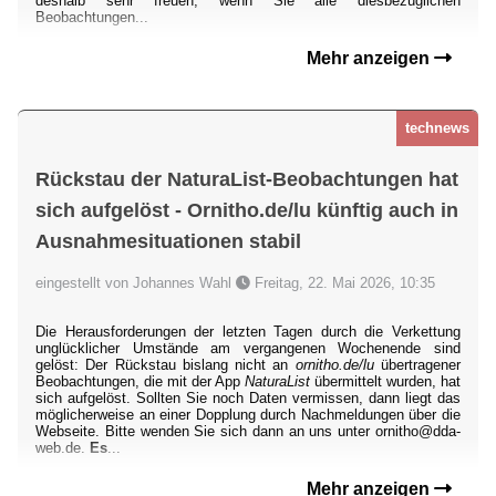
deshalb sehr freuen, wenn Sie alle diesbezüglichen
Beobachtungen...
Mehr anzeigen
technews
Rückstau der NaturaList-Beobachtungen hat
sich aufgelöst - Ornitho.de/lu künftig auch in
Ausnahmesituationen stabil
eingestellt von Johannes Wahl
Freitag, 22. Mai 2026, 10:35
Die Herausforderungen der letzten Tagen durch die Verkettung
unglücklicher Umstände am vergangenen Wochenende sind
gelöst: Der Rückstau bislang nicht an
ornitho.de/lu
übertragener
Beobachtungen, die mit der App
NaturaList
übermittelt wurden, hat
sich aufgelöst. Sollten Sie noch Daten vermissen, dann liegt das
möglicherweise an einer Dopplung durch Nachmeldungen über die
Webseite. Bitte wenden Sie sich dann an uns unter ornitho@dda-
web.de.
Es
...
Mehr anzeigen