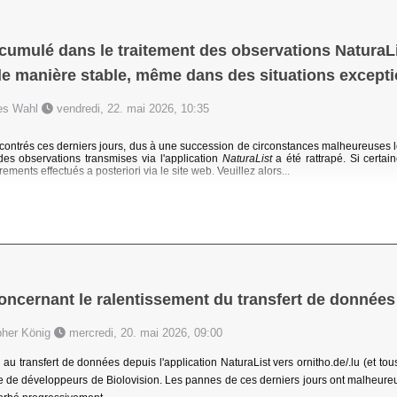
cumulé dans le traitement des observations NaturaLis
e manière stable, même dans des situations excepti
nes Wahl
vendredi, 22. mai 2026, 10:35
ontrés ces derniers jours, dus à une succession de circonstances malheureuses le
des observations transmises via l'application
NaturaList
a été rattrapé. Si cert
rements effectués a posteriori via le site web. Veuillez alors...
concernant le ralentissement du transfert de données
pher König
mercredi, 20. mai 2026, 09:00
au transfert de données depuis l'application NaturaList vers ornitho.de/.lu (et tous 
pe de développeurs de Biolovision. Les pannes de ces derniers jours ont malheureus