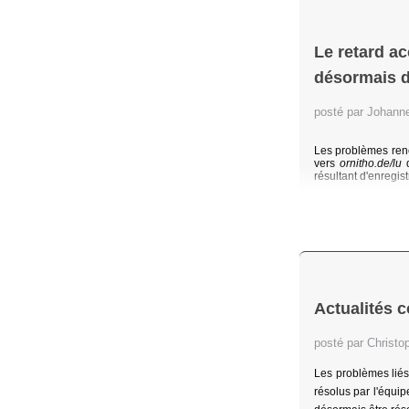
Le retard ac
désormais d
posté par Johan
Les problèmes renc
vers
ornitho.de/lu
résultant d'enregist
Actualités 
posté par Christo
Les problèmes liés 
résolus par l'équi