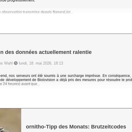
orbé progressivement.
e observation transmise depuis NaturaList
...
n des données actuellement ralentie
nes Wahl
lundi, 18. mai 2026, 18:13
end, nos serveurs ont été soumis à une surcharge imprévue. En conséquence, 
e de développement de Biolovision a déjà pris des mesures pour résoudre le pr
de 24 heures) avant que...
ornitho-Tipp des Monats: Brutzeitcodes