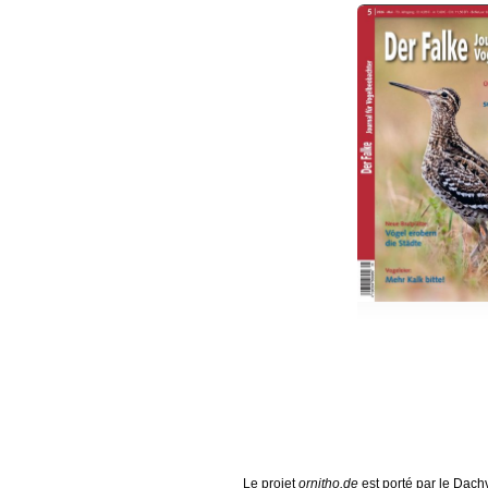
Le projet
ornitho.de
est porté par le
Dachv