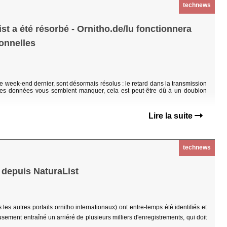
technews
t a été résorbé - Ornitho.de/lu fonctionnera
onnelles
 week-end dernier, sont désormais résolus : le retard dans la transmission
aines données vous semblent manquer, cela est peut-être dû à un doublon
Lire la suite
technews
 depuis NaturaList
les autres portails ornitho internationaux) ont entre-temps été identifiés et
ement entraîné un arriéré de plusieurs milliers d'enregistrements, qui doit