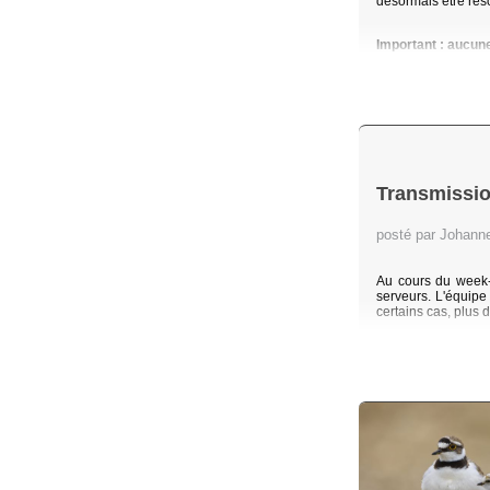
désormais être rés
Important : aucun
Transmissio
posté par Johan
Au cours du week-
serveurs. L'équip
certains cas, plus 