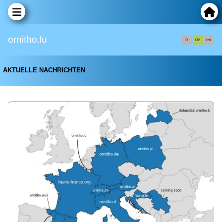
ornitho.lu
fr
de
en
AKTUELLE NACHRICHTEN