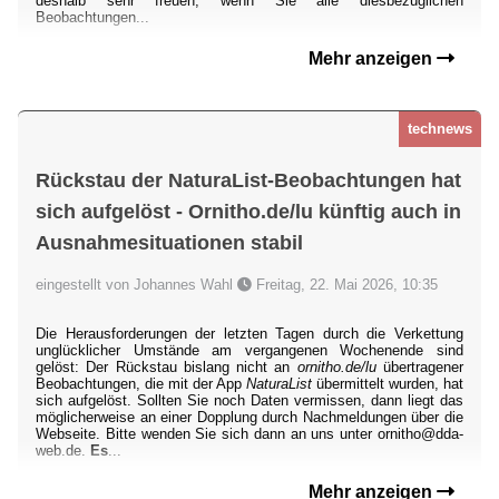
deshalb sehr freuen, wenn Sie alle diesbezüglichen
Beobachtungen...
Mehr anzeigen
technews
Rückstau der NaturaList-Beobachtungen hat
sich aufgelöst - Ornitho.de/lu künftig auch in
Ausnahmesituationen stabil
eingestellt von Johannes Wahl
Freitag, 22. Mai 2026, 10:35
Die Herausforderungen der letzten Tagen durch die Verkettung
unglücklicher Umstände am vergangenen Wochenende sind
gelöst: Der Rückstau bislang nicht an
ornitho.de/lu
übertragener
Beobachtungen, die mit der App
NaturaList
übermittelt wurden, hat
sich aufgelöst. Sollten Sie noch Daten vermissen, dann liegt das
möglicherweise an einer Dopplung durch Nachmeldungen über die
Webseite. Bitte wenden Sie sich dann an uns unter ornitho@dda-
web.de.
Es
...
Mehr anzeigen