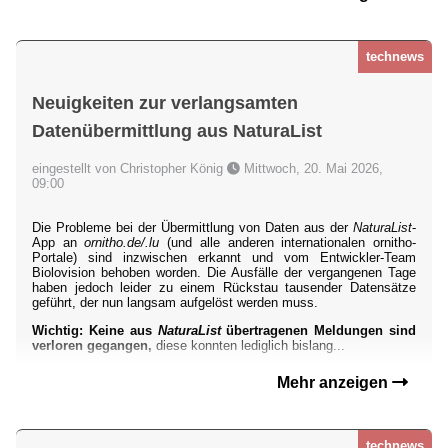
technews
Neuigkeiten zur verlangsamten
Datenübermittlung aus NaturaList
eingestellt von Christopher König
Mittwoch, 20. Mai 2026,
09:00
Die Probleme bei der Übermittlung von Daten aus der
NaturaList
-
App an
ornitho.de/.lu
(und alle anderen internationalen ornitho-
Portale) sind inzwischen erkannt und vom Entwickler-Team
Biolovision behoben worden. Die Ausfälle der vergangenen Tage
haben jedoch leider zu einem Rückstau tausender Datensätze
geführt, der nun langsam aufgelöst werden muss.
Wichtig: Keine aus
NaturaList
übertragenen Meldungen sind
verloren gegangen,
diese konnten lediglich bislang...
Mehr anzeigen
technews