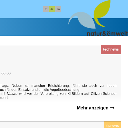
fr
de
en
technews
 00:00
Alltags. Neben so mancher Erleichterung, führt sie auch zu neuen
 auch für den Einsatz rund um die Vogelbeobachtung.
rift
Nature
wird vor der Verbreitung von KI-Bildern auf Citizen-Science-
ehrt...
Mehr anzeigen
tipnews