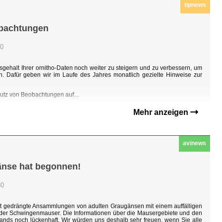
tipnews
obachtungen
00
sgehalt Ihrer ornitho-Daten noch weiter zu steigern und zu verbessern, um
n. Dafür geben wir im Laufe des Jahres monatlich gezielte Hinweise zur
hutz von Beobachtungen auf...
Mehr anzeigen
avinews
änse hat begonnen!
30
ht gedrängte Ansammlungen von adulten Graugänsen mit einem auffälligen
n der Schwingenmauser. Die Informationen über die Mausergebiete und den
ands noch lückenhaft. Wir würden uns deshalb sehr freuen, wenn Sie alle