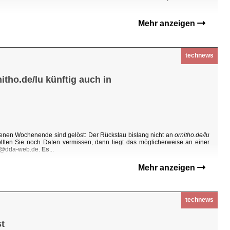
Mehr anzeigen
technews
tho.de/lu künftig auch in
enen Wochenende sind gelöst: Der Rückstau bislang nicht an
ornitho.de/lu
Sollten Sie noch Daten vermissen, dann liegt das möglicherweise an einer
ho@dda-web.de.
Es
...
Mehr anzeigen
technews
t