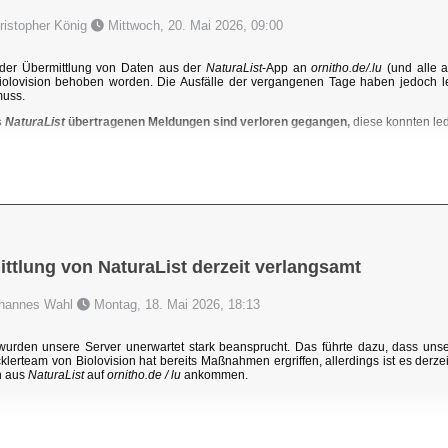
hristopher König
Mittwoch, 20. Mai 2026, 09:00
der Übermittlung von Daten aus der
NaturaList
-App an
ornitho.de/.lu
(und alle a
iolovision behoben worden. Die Ausfälle der vergangenen Tage haben jedoch l
muss.
s
NaturaList
übertragenen Meldungen sind verloren gegangen,
diese konnten ledi
ttlung von NaturaList derzeit verlangsamt
Johannes Wahl
Montag, 18. Mai 2026, 18:13
rden unsere Server unerwartet stark beansprucht. Das führte dazu, dass un
klerteam von Biolovision hat bereits Maßnahmen ergriffen, allerdings ist es derzei
n aus
NaturaList
auf
ornitho.de / lu
ankommen.