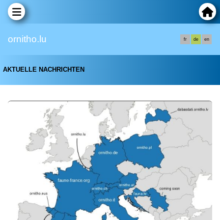
ornitho.lu
fr
de
en
AKTUELLE NACHRICHTEN