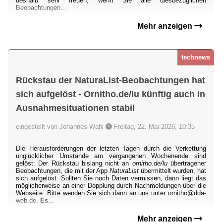
deshalb sehr freuen, wenn Sie alle diesbezüglichen
Beobachtungen...
Mehr anzeigen
technews
Rückstau der NaturaList-Beobachtungen hat
sich aufgelöst - Ornitho.de/lu künftig auch in
Ausnahmesituationen stabil
eingestellt von Johannes Wahl
Freitag, 22. Mai 2026, 10:35
Die Herausforderungen der letzten Tagen durch die Verkettung
unglücklicher Umstände am vergangenen Wochenende sind
gelöst: Der Rückstau bislang nicht an
ornitho.de/lu
übertragener
Beobachtungen, die mit der App
NaturaList
übermittelt wurden, hat
sich aufgelöst. Sollten Sie noch Daten vermissen, dann liegt das
möglicherweise an einer Dopplung durch Nachmeldungen über die
Webseite. Bitte wenden Sie sich dann an uns unter ornitho@dda-
web.de.
Es
...
Mehr anzeigen