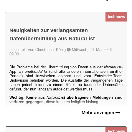
technews
Neuigkeiten zur verlangsamten
Datenübermittlung aus NaturaList
eingestellt von Christopher König
Mittwoch, 20. Mai 2026,
09:00
Die Probleme bei der Übermittlung von Daten aus der
NaturaList
-
App an
ornitho.de/.lu
(und alle anderen internationalen ornitho-
Portale) sind inzwischen erkannt und vom Entwickler-Team
Biolovision behoben worden. Die Ausfälle der vergangenen Tage
haben jedoch leider zu einem Rückstau tausender Datensätze
geführt, der nun langsam aufgelöst werden muss.
Wichtig: Keine aus
NaturaList
übertragenen Meldungen sind
verloren gegangen,
diese konnten lediglich bislang...
Mehr anzeigen
technews