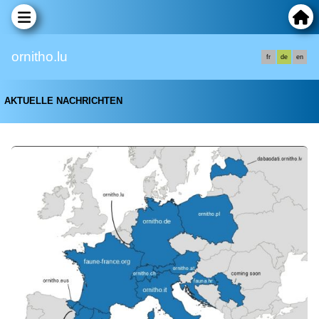
ornitho.lu
fr
de
en
AKTUELLE NACHRICHTEN