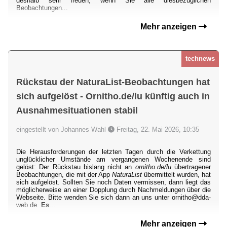
deshalb sehr freuen, wenn Sie alle diesbezüglichen
Beobachtungen...
Mehr anzeigen
technews
Rückstau der NaturaList-Beobachtungen hat
sich aufgelöst - Ornitho.de/lu künftig auch in
Ausnahmesituationen stabil
eingestellt von Johannes Wahl
Freitag, 22. Mai 2026, 10:35
Die Herausforderungen der letzten Tagen durch die Verkettung
unglücklicher Umstände am vergangenen Wochenende sind
gelöst: Der Rückstau bislang nicht an
ornitho.de/lu
übertragener
Beobachtungen, die mit der App
NaturaList
übermittelt wurden, hat
sich aufgelöst. Sollten Sie noch Daten vermissen, dann liegt das
möglicherweise an einer Dopplung durch Nachmeldungen über die
Webseite. Bitte wenden Sie sich dann an uns unter ornitho@dda-
web.de.
Es
...
Mehr anzeigen