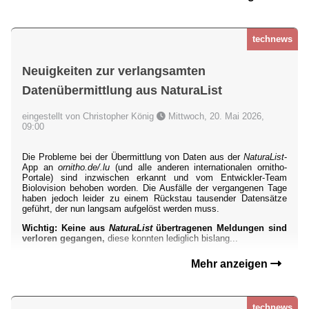
technews
Neuigkeiten zur verlangsamten
Datenübermittlung aus NaturaList
eingestellt von Christopher König
Mittwoch, 20. Mai 2026,
09:00
Die Probleme bei der Übermittlung von Daten aus der
NaturaList
-
App an
ornitho.de/.lu
(und alle anderen internationalen ornitho-
Portale) sind inzwischen erkannt und vom Entwickler-Team
Biolovision behoben worden. Die Ausfälle der vergangenen Tage
haben jedoch leider zu einem Rückstau tausender Datensätze
geführt, der nun langsam aufgelöst werden muss.
Wichtig: Keine aus
NaturaList
übertragenen Meldungen sind
verloren gegangen,
diese konnten lediglich bislang...
Mehr anzeigen
technews