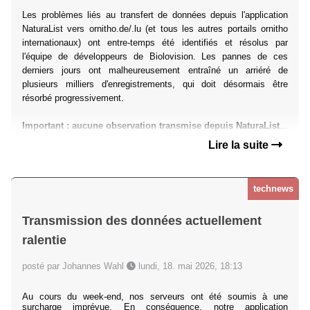
Les problèmes liés au transfert de données depuis l'application
NaturaList vers ornitho.de/.lu (et tous les autres portails ornitho
internationaux) ont entre-temps été identifiés et résolus par
l'équipe de développeurs de Biolovision. Les pannes de ces
derniers jours ont malheureusement entraîné un arriéré de
plusieurs milliers d'enregistrements, qui doit désormais être
résorbé progressivement.
Important : aucune observation transmise depuis NaturaList
...
Lire la suite
technews
Transmission des données actuellement
ralentie
posté par Johannes Wahl
lundi, 18. mai 2026, 18:13
Au cours du week-end, nos serveurs ont été soumis à une
surcharge imprévue. En conséquence, notre application