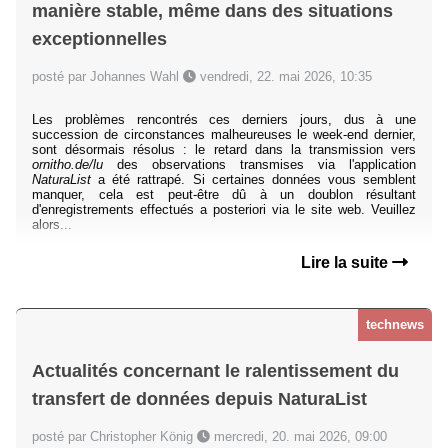
manière stable, même dans des situations
exceptionnelles
posté par Johannes Wahl
vendredi, 22. mai 2026, 10:35
Les problèmes rencontrés ces derniers jours, dus à une
succession de circonstances malheureuses le week-end dernier,
sont désormais résolus : le retard dans la transmission vers
ornitho.de/lu
des observations transmises via l'application
NaturaList
a été rattrapé. Si certaines données vous semblent
manquer, cela est peut-être dû à un doublon résultant
d'enregistrements effectués a posteriori via le site web. Veuillez
alors...
Lire la suite
technews
Actualités concernant le ralentissement du
transfert de données depuis NaturaList
posté par Christopher König
mercredi, 20. mai 2026, 09:00