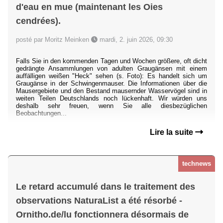
d'eau en mue (maintenant les Oies
cendrées).
posté par Moritz Meinken
mardi, 2. juin 2026, 09:30
Falls Sie in den kommenden Tagen und Wochen größere, oft dicht
gedrängte Ansammlungen von adulten Graugänsen mit einem
auffälligen weißen "Heck" sehen (s. Foto): Es handelt sich um
Graugänse in der Schwingenmauser. Die Informationen über die
Mausergebiete und den Bestand mausernder Wasservögel sind in
weiten Teilen Deutschlands noch lückenhaft. Wir würden uns
deshalb sehr freuen, wenn Sie alle diesbezüglichen
Beobachtungen...
Lire la suite
technews
Le retard accumulé dans le traitement des
observations NaturaList a été résorbé -
Ornitho.de/lu fonctionnera désormais de