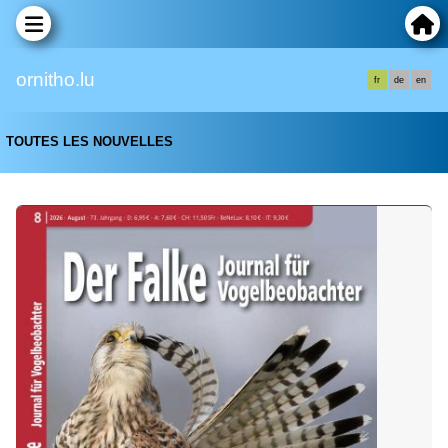
ornitho.lu
fr
de
en
TOUTES LES NOUVELLES