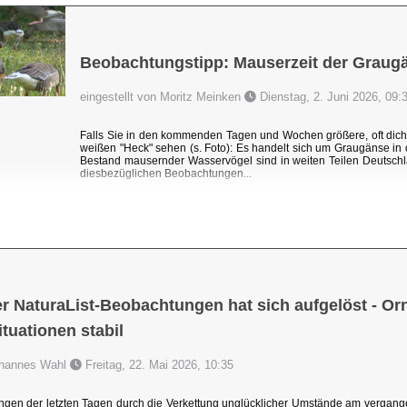
Beobachtungstipp: Mauserzeit der Graug
eingestellt von Moritz Meinken
Dienstag, 2. Juni 2026, 09:
Falls Sie in den kommenden Tagen und Wochen größere, oft dic
weißen "Heck" sehen (s. Foto): Es handelt sich um Graugänse i
Bestand mausernder Wasservögel sind in weiten Teilen Deutschl
diesbezüglichen Beobachtungen...
r NaturaList-Beobachtungen hat sich aufgelöst - Orni
uationen stabil
Johannes Wahl
Freitag, 22. Mai 2026, 10:35
ngen der letzten Tagen durch die Verkettung unglücklicher Umstände am vergang