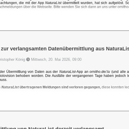
achtungen, die mit der App
NaturaList
übermittelt wurden, hat sich aufgelöst. 
chmeldungen über die Webseite. Bitte wenden Sie sich dann an uns unter ornit
 zur verlangsamten Datenübermittlung aus NaturaLis
hristopher König
Mittwoch, 20. Mai 2026, 09:00
der Übermittlung von Daten aus der
NaturaList
-App an
ornitho.de/.lu
(und alle a
iolovision behoben worden. Die Ausfälle der vergangenen Tage haben jedoch l
muss.
s
NaturaList
übertragenen Meldungen sind verloren gegangen,
diese konnten ledi