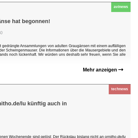
avinews
änse hat begonnen!
30
ht gedrängte Ansammlungen von adulten Graugänsen mit einem auffälligen
n der Schwingenmauser. Die Informationen über die Mausergebiete und den
ands noch lückenhaft. Wir würden uns deshalb sehr freuen, wenn Sie alle
Mehr anzeigen
technews
tho.de/lu künftig auch in
enen Wochenende sind gelöst: Der Rückstau bislang nicht an
ornitho.de/lu