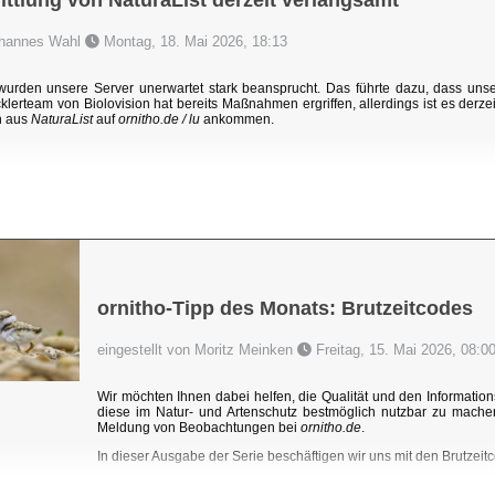
ttlung von NaturaList derzeit verlangsamt
Johannes Wahl
Montag, 18. Mai 2026, 18:13
rden unsere Server unerwartet stark beansprucht. Das führte dazu, dass un
klerteam von Biolovision hat bereits Maßnahmen ergriffen, allerdings ist es derzei
n aus
NaturaList
auf
ornitho.de / lu
ankommen.
ornitho-Tipp des Monats: Brutzeitcodes
eingestellt von Moritz Meinken
Freitag, 15. Mai 2026, 08:0
Wir möchten Ihnen dabei helfen, die Qualität und den Information
diese im Natur- und Artenschutz bestmöglich nutzbar zu mache
Meldung von Beobachtungen bei
ornitho.de
.
In dieser Ausgabe der Serie beschäftigen wir uns mit den Brutzeitc