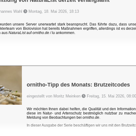
ttlung von NaturaList derzeit verlangsamt
Johannes Wahl
Montag, 18. Mai 2026, 18:13
rden unsere Server unerwartet stark beansprucht. Das führte dazu, dass un
klerteam von Biolovision hat bereits Maßnahmen ergriffen, allerdings ist es derzei
n aus
NaturaList
auf
ornitho.de / lu
ankommen.
ornitho-Tipp des Monats: Brutzeitcodes
eingestellt von Moritz Meinken
Freitag, 15. Mai 2026, 08:0
Wir möchten Ihnen dabei helfen, die Qualität und den Information
diese im Natur- und Artenschutz bestmöglich nutzbar zu mache
Meldung von Beobachtungen bei
ornitho.de
.
In dieser Ausgabe der Serie beschäftigen wir uns mit den Brutzeitc