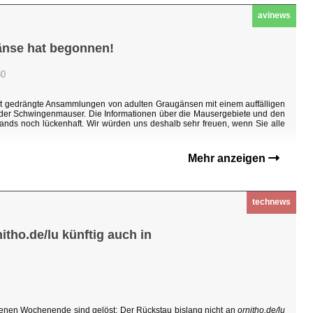
avinews
änse hat begonnen!
30
ht gedrängte Ansammlungen von adulten Graugänsen mit einem auffälligen
n der Schwingenmauser. Die Informationen über die Mausergebiete und den
ands noch lückenhaft. Wir würden uns deshalb sehr freuen, wenn Sie alle
Mehr anzeigen
technews
tho.de/lu künftig auch in
enen Wochenende sind gelöst: Der Rückstau bislang nicht an
ornitho.de/lu