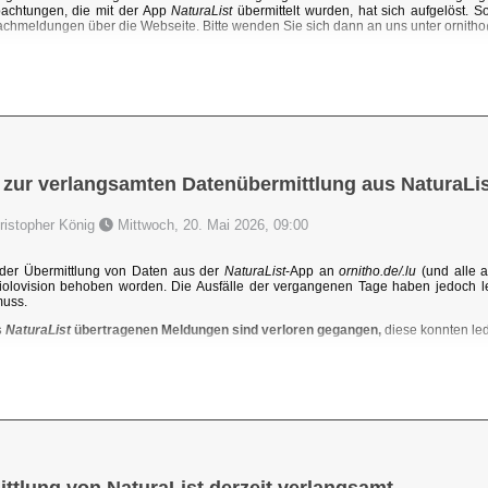
achtungen, die mit der App
NaturaList
übermittelt wurden, hat sich aufgelöst. 
chmeldungen über die Webseite. Bitte wenden Sie sich dann an uns unter ornit
 zur verlangsamten Datenübermittlung aus NaturaLis
hristopher König
Mittwoch, 20. Mai 2026, 09:00
der Übermittlung von Daten aus der
NaturaList
-App an
ornitho.de/.lu
(und alle a
iolovision behoben worden. Die Ausfälle der vergangenen Tage haben jedoch l
muss.
s
NaturaList
übertragenen Meldungen sind verloren gegangen,
diese konnten ledi