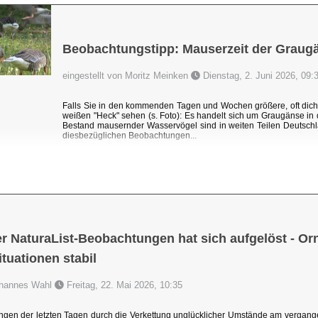
Beobachtungstipp: Mauserzeit der Graug
eingestellt von Moritz Meinken
Dienstag, 2. Juni 2026, 09:
Falls Sie in den kommenden Tagen und Wochen größere, oft dic
weißen "Heck" sehen (s. Foto): Es handelt sich um Graugänse i
Bestand mausernder Wasservögel sind in weiten Teilen Deutschl
diesbezüglichen Beobachtungen...
r NaturaList-Beobachtungen hat sich aufgelöst - Orni
uationen stabil
Johannes Wahl
Freitag, 22. Mai 2026, 10:35
ngen der letzten Tagen durch die Verkettung unglücklicher Umstände am vergang