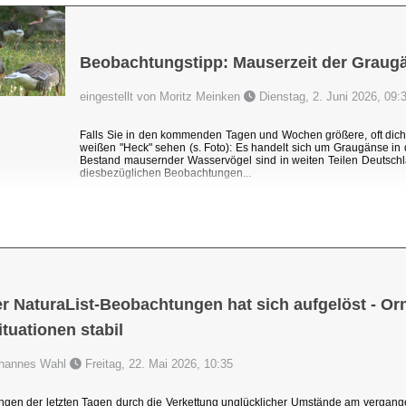
Beobachtungstipp: Mauserzeit der Graug
eingestellt von Moritz Meinken
Dienstag, 2. Juni 2026, 09:
Falls Sie in den kommenden Tagen und Wochen größere, oft dic
weißen "Heck" sehen (s. Foto): Es handelt sich um Graugänse i
Bestand mausernder Wasservögel sind in weiten Teilen Deutschl
diesbezüglichen Beobachtungen...
r NaturaList-Beobachtungen hat sich aufgelöst - Orni
uationen stabil
Johannes Wahl
Freitag, 22. Mai 2026, 10:35
ngen der letzten Tagen durch die Verkettung unglücklicher Umstände am vergang