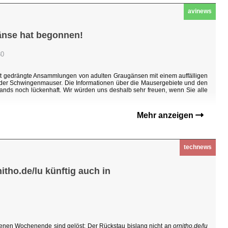
avinews
änse hat begonnen!
30
ht gedrängte Ansammlungen von adulten Graugänsen mit einem auffälligen
n der Schwingenmauser. Die Informationen über die Mausergebiete und den
ands noch lückenhaft. Wir würden uns deshalb sehr freuen, wenn Sie alle
Mehr anzeigen
technews
tho.de/lu künftig auch in
enen Wochenende sind gelöst: Der Rückstau bislang nicht an
ornitho.de/lu