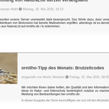
ttlung von NaturaList derzeit verlangsamt
Johannes Wahl
Montag, 18. Mai 2026, 18:13
rden unsere Server unerwartet stark beansprucht. Das führte dazu, dass un
klerteam von Biolovision hat bereits Maßnahmen ergriffen, allerdings ist es derzei
n aus
NaturaList
auf
ornitho.de / lu
ankommen.
ornitho-Tipp des Monats: Brutzeitcodes
eingestellt von Moritz Meinken
Freitag, 15. Mai 2026, 08:0
Wir möchten Ihnen dabei helfen, die Qualität und den Information
diese im Natur- und Artenschutz bestmöglich nutzbar zu mache
Meldung von Beobachtungen bei
ornitho.de
.
In dieser Ausgabe der Serie beschäftigen wir uns mit den Brutzeitc