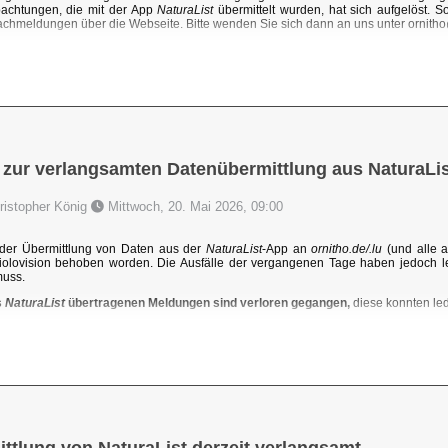
achtungen, die mit der App
NaturaList
übermittelt wurden, hat sich aufgelöst. 
chmeldungen über die Webseite. Bitte wenden Sie sich dann an uns unter ornit
 zur verlangsamten Datenübermittlung aus NaturaLis
hristopher König
Mittwoch, 20. Mai 2026, 09:00
der Übermittlung von Daten aus der
NaturaList
-App an
ornitho.de/.lu
(und alle a
iolovision behoben worden. Die Ausfälle der vergangenen Tage haben jedoch l
muss.
s
NaturaList
übertragenen Meldungen sind verloren gegangen,
diese konnten ledi