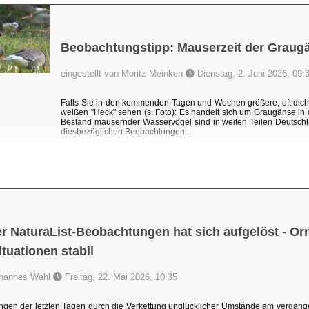
Beobachtungstipp: Mauserzeit der Graug
eingestellt von Moritz Meinken
Dienstag, 2. Juni 2026, 09:
Falls Sie in den kommenden Tagen und Wochen größere, oft dic
weißen "Heck" sehen (s. Foto): Es handelt sich um Graugänse i
Bestand mausernder Wasservögel sind in weiten Teilen Deutschl
diesbezüglichen Beobachtungen...
r NaturaList-Beobachtungen hat sich aufgelöst - Orni
uationen stabil
Johannes Wahl
Freitag, 22. Mai 2026, 10:35
ngen der letzten Tagen durch die Verkettung unglücklicher Umstände am vergang