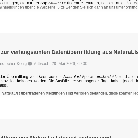
achtungen, die mit der App
NaturaList
übermittelt wurden, hat sich aufgelöst. 
chmeldungen über die Webseite. Bitte wenden Sie sich dann an uns unter ornit
 zur verlangsamten Datenübermittlung aus NaturaLis
hristopher König
Mittwoch, 20. Mai 2026, 09:00
der Übermittlung von Daten aus der
NaturaList
-App an
ornitho.de/.lu
(und alle a
iolovision behoben worden. Die Ausfälle der vergangenen Tage haben jedoch l
muss.
s
NaturaList
übertragenen Meldungen sind verloren gegangen,
diese konnten ledi