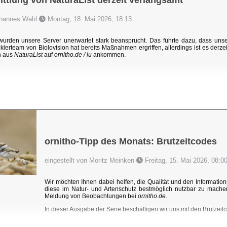
ttlung von NaturaList derzeit verlangsamt
Johannes Wahl
Montag, 18. Mai 2026, 18:13
rden unsere Server unerwartet stark beansprucht. Das führte dazu, dass un
klerteam von Biolovision hat bereits Maßnahmen ergriffen, allerdings ist es derzei
n aus
NaturaList
auf
ornitho.de / lu
ankommen.
ornitho-Tipp des Monats: Brutzeitcodes
eingestellt von Moritz Meinken
Freitag, 15. Mai 2026, 08:0
Wir möchten Ihnen dabei helfen, die Qualität und den Information
diese im Natur- und Artenschutz bestmöglich nutzbar zu mache
Meldung von Beobachtungen bei
ornitho.de
.
In dieser Ausgabe der Serie beschäftigen wir uns mit den Brutzeitc