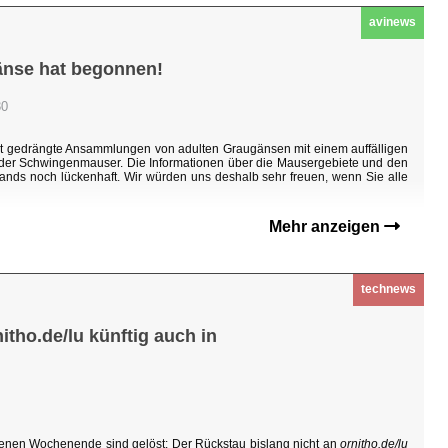
avinews
änse hat begonnen!
30
ht gedrängte Ansammlungen von adulten Graugänsen mit einem auffälligen
n der Schwingenmauser. Die Informationen über die Mausergebiete und den
ands noch lückenhaft. Wir würden uns deshalb sehr freuen, wenn Sie alle
Mehr anzeigen
technews
tho.de/lu künftig auch in
enen Wochenende sind gelöst: Der Rückstau bislang nicht an
ornitho.de/lu