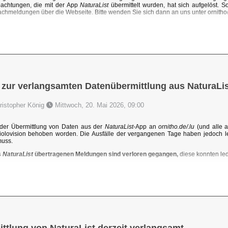
achtungen, die mit der App
NaturaList
übermittelt wurden, hat sich aufgelöst. 
chmeldungen über die Webseite. Bitte wenden Sie sich dann an uns unter ornit
 zur verlangsamten Datenübermittlung aus NaturaLis
hristopher König
Mittwoch, 20. Mai 2026, 09:00
der Übermittlung von Daten aus der
NaturaList
-App an
ornitho.de/.lu
(und alle a
iolovision behoben worden. Die Ausfälle der vergangenen Tage haben jedoch l
muss.
s
NaturaList
übertragenen Meldungen sind verloren gegangen,
diese konnten ledi