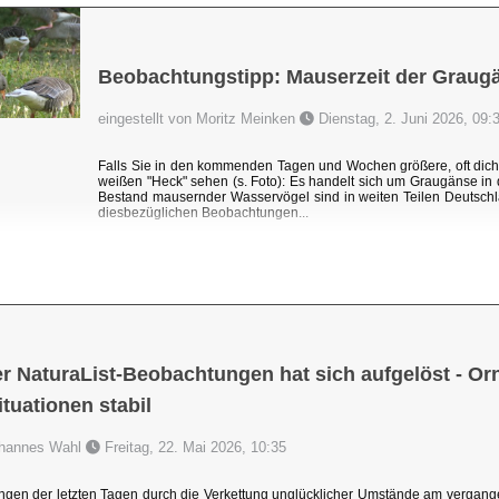
Beobachtungstipp: Mauserzeit der Graug
eingestellt von Moritz Meinken
Dienstag, 2. Juni 2026, 09:
Falls Sie in den kommenden Tagen und Wochen größere, oft dic
weißen "Heck" sehen (s. Foto): Es handelt sich um Graugänse i
Bestand mausernder Wasservögel sind in weiten Teilen Deutschl
diesbezüglichen Beobachtungen...
r NaturaList-Beobachtungen hat sich aufgelöst - Orni
uationen stabil
Johannes Wahl
Freitag, 22. Mai 2026, 10:35
ngen der letzten Tagen durch die Verkettung unglücklicher Umstände am vergang