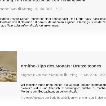
ttlung von NaturaList derzeit verlangsamt
Johannes Wahl
Montag, 18. Mai 2026, 18:13
rden unsere Server unerwartet stark beansprucht. Das führte dazu, dass un
klerteam von Biolovision hat bereits Maßnahmen ergriffen, allerdings ist es derzei
n aus
NaturaList
auf
ornitho.de / lu
ankommen.
ornitho-Tipp des Monats: Brutzeitcodes
eingestellt von Moritz Meinken
Freitag, 15. Mai 2026, 08:0
Wir möchten Ihnen dabei helfen, die Qualität und den Information
diese im Natur- und Artenschutz bestmöglich nutzbar zu mache
Meldung von Beobachtungen bei
ornitho.de
.
In dieser Ausgabe der Serie beschäftigen wir uns mit den Brutzeitc