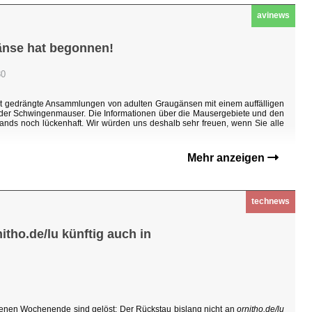
avinews
änse hat begonnen!
30
ht gedrängte Ansammlungen von adulten Graugänsen mit einem auffälligen
n der Schwingenmauser. Die Informationen über die Mausergebiete und den
ands noch lückenhaft. Wir würden uns deshalb sehr freuen, wenn Sie alle
Mehr anzeigen
technews
tho.de/lu künftig auch in
enen Wochenende sind gelöst: Der Rückstau bislang nicht an
ornitho.de/lu