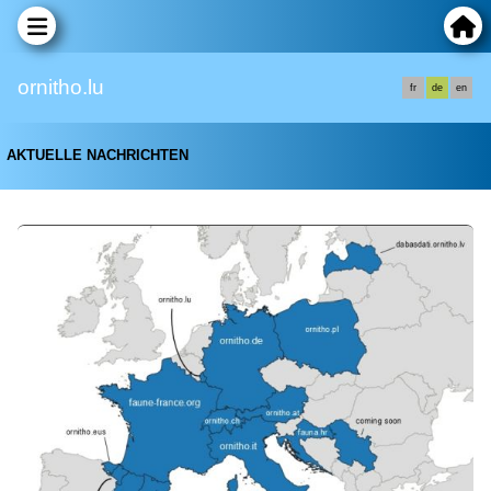
ornitho.lu
fr
de
en
AKTUELLE NACHRICHTEN