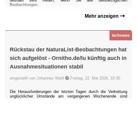
deshalb sehr freuen, wenn Sie alle diesbezüglichen
Beobachtungen...
Mehr anzeigen
technews
Rückstau der NaturaList-Beobachtungen hat
sich aufgelöst - Ornitho.de/lu künftig auch in
Ausnahmesituationen stabil
eingestellt von Johannes Wahl
Freitag, 22. Mai 2026, 10:35
Die Herausforderungen der letzten Tagen durch die Verkettung
unglücklicher Umstände am vergangenen Wochenende sind
gelöst: Der Rückstau bislang nicht an
ornitho.de/lu
übertragener
Beobachtungen, die mit der App
NaturaList
übermittelt wurden, hat
sich aufgelöst. Sollten Sie noch Daten vermissen, dann liegt das
möglicherweise an einer Dopplung durch Nachmeldungen über die
Webseite. Bitte wenden Sie sich dann an uns unter ornitho@dda-
web.de.
Es
...
Mehr anzeigen