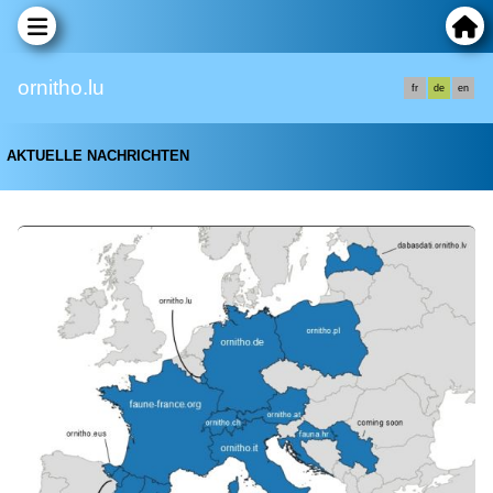
ornitho.lu
fr
de
en
AKTUELLE NACHRICHTEN