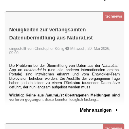
technews
Neuigkeiten zur verlangsamten
Datenübermittlung aus NaturaList
eingestellt von Christopher König
Mittwoch, 20. Mai 2026,
09:00
Die Probleme bei der Übermittlung von Daten aus der
NaturaList
-
App an
ornitho.de/.lu
(und alle anderen internationalen ornitho-
Portale) sind inzwischen erkannt und vom Entwickler-Team
Biolovision behoben worden. Die Ausfälle der vergangenen Tage
haben jedoch leider zu einem Rückstau tausender Datensätze
geführt, der nun langsam aufgelöst werden muss.
Wichtig: Keine aus
NaturaList
übertragenen Meldungen sind
verloren gegangen,
diese konnten lediglich bislang...
Mehr anzeigen
technews