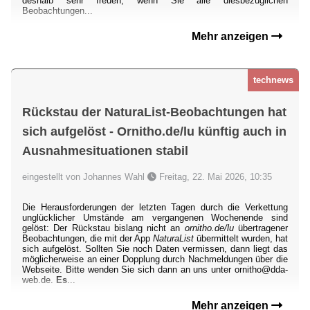
deshalb sehr freuen, wenn Sie alle diesbezüglichen
Beobachtungen...
Mehr anzeigen
technews
Rückstau der NaturaList-Beobachtungen hat
sich aufgelöst - Ornitho.de/lu künftig auch in
Ausnahmesituationen stabil
eingestellt von Johannes Wahl
Freitag, 22. Mai 2026, 10:35
Die Herausforderungen der letzten Tagen durch die Verkettung
unglücklicher Umstände am vergangenen Wochenende sind
gelöst: Der Rückstau bislang nicht an
ornitho.de/lu
übertragener
Beobachtungen, die mit der App
NaturaList
übermittelt wurden, hat
sich aufgelöst. Sollten Sie noch Daten vermissen, dann liegt das
möglicherweise an einer Dopplung durch Nachmeldungen über die
Webseite. Bitte wenden Sie sich dann an uns unter ornitho@dda-
web.de.
Es
...
Mehr anzeigen