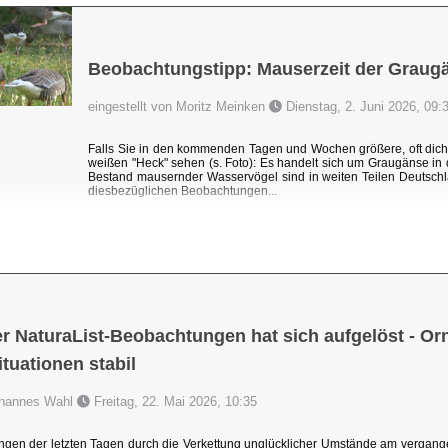
Beobachtungstipp: Mauserzeit der Graug
eingestellt von Moritz Meinken
Dienstag, 2. Juni 2026, 09:
Falls Sie in den kommenden Tagen und Wochen größere, oft dic
weißen "Heck" sehen (s. Foto): Es handelt sich um Graugänse i
Bestand mausernder Wasservögel sind in weiten Teilen Deutschl
diesbezüglichen Beobachtungen...
r NaturaList-Beobachtungen hat sich aufgelöst - Orni
uationen stabil
Johannes Wahl
Freitag, 22. Mai 2026, 10:35
ngen der letzten Tagen durch die Verkettung unglücklicher Umstände am vergang