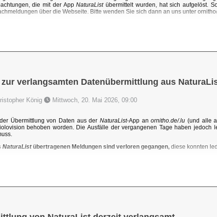
achtungen, die mit der App
NaturaList
übermittelt wurden, hat sich aufgelöst. 
chmeldungen über die Webseite. Bitte wenden Sie sich dann an uns unter ornit
 zur verlangsamten Datenübermittlung aus NaturaLis
hristopher König
Mittwoch, 20. Mai 2026, 09:00
der Übermittlung von Daten aus der
NaturaList
-App an
ornitho.de/.lu
(und alle a
iolovision behoben worden. Die Ausfälle der vergangenen Tage haben jedoch l
muss.
s
NaturaList
übertragenen Meldungen sind verloren gegangen,
diese konnten ledi