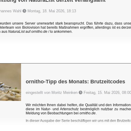
ttlung von NaturaList derzeit verlangsamt
Johannes Wahl
Montag, 18. Mai 2026, 18:13
rden unsere Server unerwartet stark beansprucht. Das führte dazu, dass un
klerteam von Biolovision hat bereits Maßnahmen ergriffen, allerdings ist es derzei
n aus
NaturaList
auf
ornitho.de / lu
ankommen.
ornitho-Tipp des Monats: Brutzeitcodes
eingestellt von Moritz Meinken
Freitag, 15. Mai 2026, 08:0
Wir möchten Ihnen dabei helfen, die Qualität und den Information
diese im Natur- und Artenschutz bestmöglich nutzbar zu mache
Meldung von Beobachtungen bei
ornitho.de
.
In dieser Ausgabe der Serie beschäftigen wir uns mit den Brutzeitc