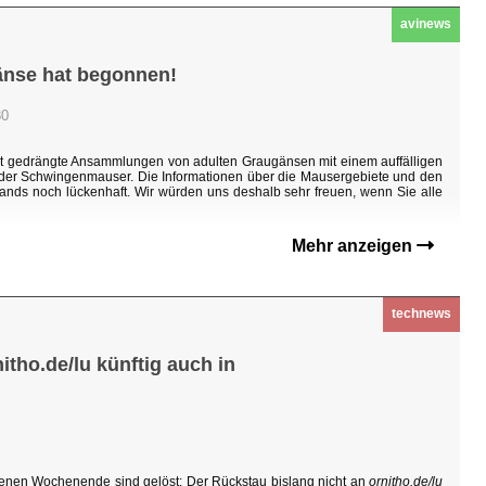
avinews
änse hat begonnen!
30
ht gedrängte Ansammlungen von adulten Graugänsen mit einem auffälligen
n der Schwingenmauser. Die Informationen über die Mausergebiete und den
ands noch lückenhaft. Wir würden uns deshalb sehr freuen, wenn Sie alle
Mehr anzeigen
technews
tho.de/lu künftig auch in
enen Wochenende sind gelöst: Der Rückstau bislang nicht an
ornitho.de/lu