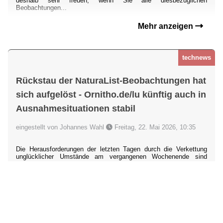
deshalb sehr freuen, wenn Sie alle diesbezüglichen
Beobachtungen...
Mehr anzeigen
technews
Rückstau der NaturaList-Beobachtungen hat
sich aufgelöst - Ornitho.de/lu künftig auch in
Ausnahmesituationen stabil
eingestellt von Johannes Wahl
Freitag, 22. Mai 2026, 10:35
Die Herausforderungen der letzten Tagen durch die Verkettung
unglücklicher Umstände am vergangenen Wochenende sind
gelöst: Der Rückstau bislang nicht an
ornitho.de/lu
übertragener
Beobachtungen, die mit der App
NaturaList
übermittelt wurden, hat
sich aufgelöst. Sollten Sie noch Daten vermissen, dann liegt das
möglicherweise an einer Dopplung durch Nachmeldungen über die
Webseite. Bitte wenden Sie sich dann an uns unter ornitho@dda-
web.de.
Es
...
Mehr anzeigen