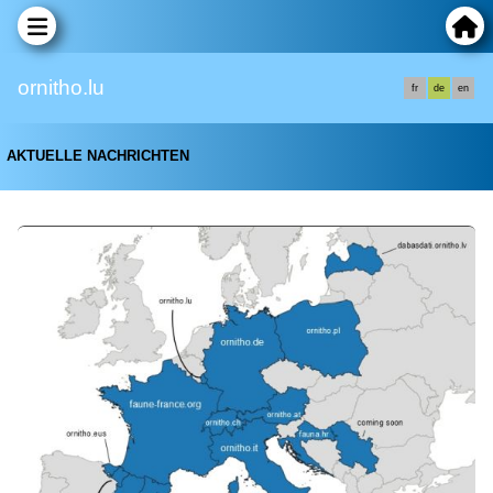
ornitho.lu
fr
de
en
AKTUELLE NACHRICHTEN