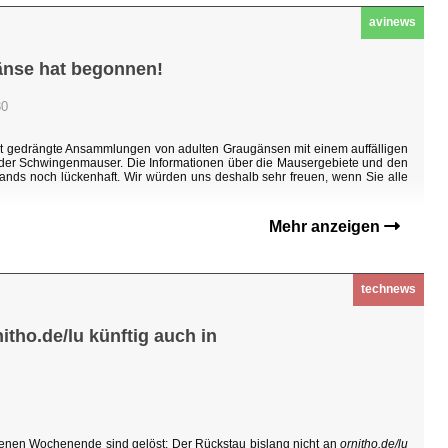
avinews
änse hat begonnen!
30
ht gedrängte Ansammlungen von adulten Graugänsen mit einem auffälligen
n der Schwingenmauser. Die Informationen über die Mausergebiete und den
ands noch lückenhaft. Wir würden uns deshalb sehr freuen, wenn Sie alle
Mehr anzeigen
technews
tho.de/lu künftig auch in
enen Wochenende sind gelöst: Der Rückstau bislang nicht an
ornitho.de/lu