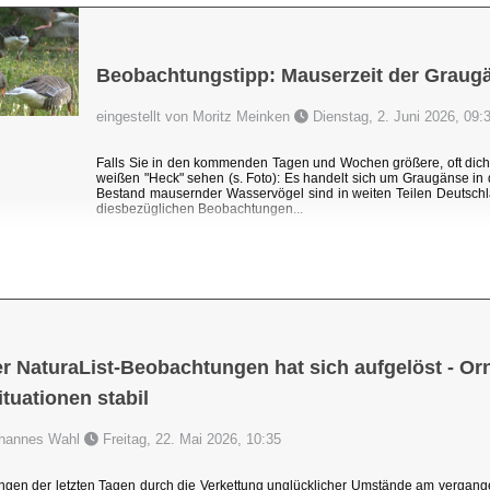
Beobachtungstipp: Mauserzeit der Graug
eingestellt von Moritz Meinken
Dienstag, 2. Juni 2026, 09:
Falls Sie in den kommenden Tagen und Wochen größere, oft dic
weißen "Heck" sehen (s. Foto): Es handelt sich um Graugänse i
Bestand mausernder Wasservögel sind in weiten Teilen Deutschl
diesbezüglichen Beobachtungen...
r NaturaList-Beobachtungen hat sich aufgelöst - Orni
uationen stabil
Johannes Wahl
Freitag, 22. Mai 2026, 10:35
ngen der letzten Tagen durch die Verkettung unglücklicher Umstände am vergang