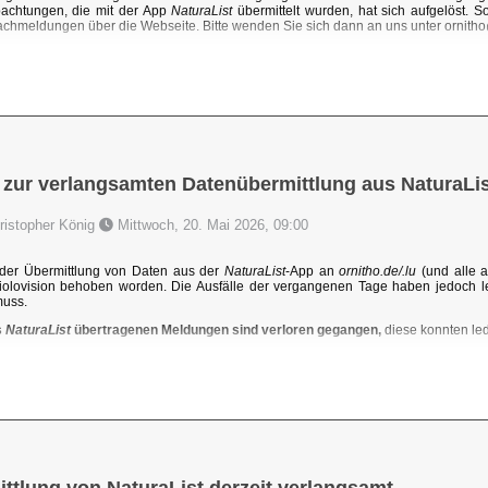
achtungen, die mit der App
NaturaList
übermittelt wurden, hat sich aufgelöst. 
chmeldungen über die Webseite. Bitte wenden Sie sich dann an uns unter ornit
 zur verlangsamten Datenübermittlung aus NaturaLis
hristopher König
Mittwoch, 20. Mai 2026, 09:00
der Übermittlung von Daten aus der
NaturaList
-App an
ornitho.de/.lu
(und alle a
iolovision behoben worden. Die Ausfälle der vergangenen Tage haben jedoch l
muss.
s
NaturaList
übertragenen Meldungen sind verloren gegangen,
diese konnten ledi