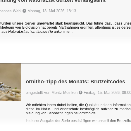
ttlung von NaturaList derzeit verlangsamt
Johannes Wahl
Montag, 18. Mai 2026, 18:13
rden unsere Server unerwartet stark beansprucht. Das führte dazu, dass un
klerteam von Biolovision hat bereits Maßnahmen ergriffen, allerdings ist es derzei
n aus
NaturaList
auf
ornitho.de / lu
ankommen.
ornitho-Tipp des Monats: Brutzeitcodes
eingestellt von Moritz Meinken
Freitag, 15. Mai 2026, 08:0
Wir möchten Ihnen dabei helfen, die Qualität und den Information
diese im Natur- und Artenschutz bestmöglich nutzbar zu mache
Meldung von Beobachtungen bei
ornitho.de
.
In dieser Ausgabe der Serie beschäftigen wir uns mit den Brutzeitc