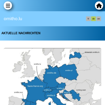
ornitho.lu
fr
de
en
AKTUELLE NACHRICHTEN