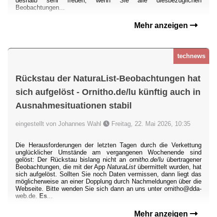
deshalb sehr freuen, wenn Sie alle diesbezüglichen
Beobachtungen...
Mehr anzeigen
technews
Rückstau der NaturaList-Beobachtungen hat
sich aufgelöst - Ornitho.de/lu künftig auch in
Ausnahmesituationen stabil
eingestellt von Johannes Wahl
Freitag, 22. Mai 2026, 10:35
Die Herausforderungen der letzten Tagen durch die Verkettung
unglücklicher Umstände am vergangenen Wochenende sind
gelöst: Der Rückstau bislang nicht an
ornitho.de/lu
übertragener
Beobachtungen, die mit der App
NaturaList
übermittelt wurden, hat
sich aufgelöst. Sollten Sie noch Daten vermissen, dann liegt das
möglicherweise an einer Dopplung durch Nachmeldungen über die
Webseite. Bitte wenden Sie sich dann an uns unter ornitho@dda-
web.de.
Es
...
Mehr anzeigen