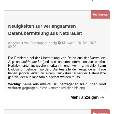
technews
Neuigkeiten zur verlangsamten
Datenübermittlung aus NaturaList
eingestellt von Christopher König
Mittwoch, 20. Mai 2026,
09:00
Die Probleme bei der Übermittlung von Daten aus der
NaturaList
-
App an
ornitho.de/.lu
(und alle anderen internationalen ornitho-
Portale) sind inzwischen erkannt und vom Entwickler-Team
Biolovision behoben worden. Die Ausfälle der vergangenen Tage
haben jedoch leider zu einem Rückstau tausender Datensätze
geführt, der nun langsam aufgelöst werden muss.
Wichtig: Keine aus
NaturaList
übertragenen Meldungen sind
verloren gegangen,
diese konnten lediglich bislang...
Mehr anzeigen
technews