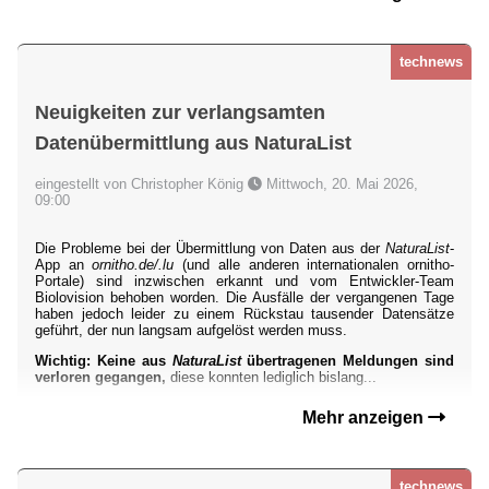
technews
Neuigkeiten zur verlangsamten
Datenübermittlung aus NaturaList
eingestellt von Christopher König
Mittwoch, 20. Mai 2026,
09:00
Die Probleme bei der Übermittlung von Daten aus der
NaturaList
-
App an
ornitho.de/.lu
(und alle anderen internationalen ornitho-
Portale) sind inzwischen erkannt und vom Entwickler-Team
Biolovision behoben worden. Die Ausfälle der vergangenen Tage
haben jedoch leider zu einem Rückstau tausender Datensätze
geführt, der nun langsam aufgelöst werden muss.
Wichtig: Keine aus
NaturaList
übertragenen Meldungen sind
verloren gegangen,
diese konnten lediglich bislang...
Mehr anzeigen
technews