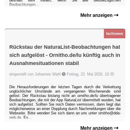
deshalb sehr freuen, wenn Sie alle diesbezüglichen
Beobachtungen...
Mehr anzeigen
technews
Rückstau der NaturaList-Beobachtungen hat
sich aufgelöst - Ornitho.de/lu künftig auch in
Ausnahmesituationen stabil
eingestellt von Johannes Wahl
Freitag, 22. Mai 2026, 10:35
Die Herausforderungen der letzten Tagen durch die Verkettung
unglücklicher Umstände am vergangenen Wochenende sind
gelöst: Der Rückstau bislang nicht an
ornitho.de/lu
übertragener
Beobachtungen, die mit der App
NaturaList
übermittelt wurden, hat
sich aufgelöst. Sollten Sie noch Daten vermissen, dann liegt das
möglicherweise an einer Dopplung durch Nachmeldungen über die
Webseite. Bitte wenden Sie sich dann an uns unter ornitho@dda-
web.de.
Es
...
Mehr anzeigen