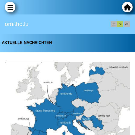
ornitho.lu
fr
de
en
AKTUELLE NACHRICHTEN