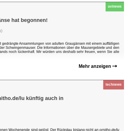
avinews
änse hat begonnen!
30
ht gedrängte Ansammlungen von adulten Graugänsen mit einem auffälligen
n der Schwingenmauser. Die Informationen über die Mausergebiete und den
ands noch lückenhaft. Wir würden uns deshalb sehr freuen, wenn Sie alle
Mehr anzeigen
technews
tho.de/lu künftig auch in
enen Wochenende sind gelöst: Der Rückstau bislang nicht an
ornitho.de/lu