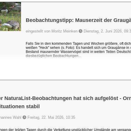
Beobachtungstipp: Mauserzeit der Graug
eingestellt von Moritz Meinken
Dienstag, 2. Juni 2026, 09:
Falls Sie in den kommenden Tagen und Wochen größere, oft dic
weißen "Heck" sehen (s. Foto): Es handelt sich um Graugänse i
Bestand mausernder Wasservögel sind in weiten Teilen Deutschl
diesbezüglichen Beobachtungen...
r NaturaList-Beobachtungen hat sich aufgelöst - Orni
uationen stabil
Johannes Wahl
Freitag, 22. Mai 2026, 10:35
ngen der letzten Tagen durch die Verkettung unglücklicher Umstände am vergang