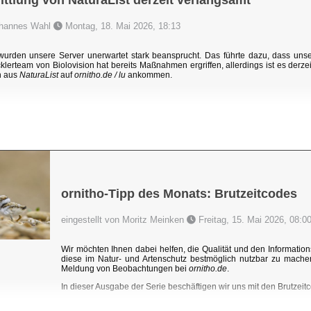
ttlung von NaturaList derzeit verlangsamt
Johannes Wahl
Montag, 18. Mai 2026, 18:13
rden unsere Server unerwartet stark beansprucht. Das führte dazu, dass un
klerteam von Biolovision hat bereits Maßnahmen ergriffen, allerdings ist es derzei
n aus
NaturaList
auf
ornitho.de / lu
ankommen.
ornitho-Tipp des Monats: Brutzeitcodes
eingestellt von Moritz Meinken
Freitag, 15. Mai 2026, 08:0
Wir möchten Ihnen dabei helfen, die Qualität und den Information
diese im Natur- und Artenschutz bestmöglich nutzbar zu mache
Meldung von Beobachtungen bei
ornitho.de
.
In dieser Ausgabe der Serie beschäftigen wir uns mit den Brutzeitc