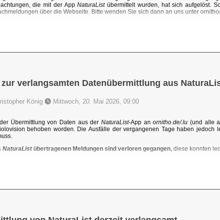
achtungen, die mit der App
NaturaList
übermittelt wurden, hat sich aufgelöst. 
chmeldungen über die Webseite. Bitte wenden Sie sich dann an uns unter ornit
 zur verlangsamten Datenübermittlung aus NaturaLis
hristopher König
Mittwoch, 20. Mai 2026, 09:00
der Übermittlung von Daten aus der
NaturaList
-App an
ornitho.de/.lu
(und alle a
iolovision behoben worden. Die Ausfälle der vergangenen Tage haben jedoch l
muss.
s
NaturaList
übertragenen Meldungen sind verloren gegangen,
diese konnten ledi