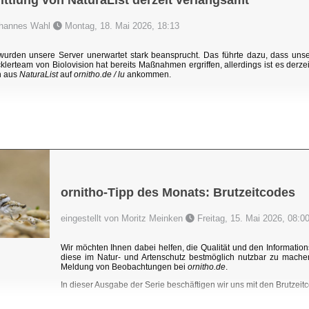
ttlung von NaturaList derzeit verlangsamt
Johannes Wahl
Montag, 18. Mai 2026, 18:13
rden unsere Server unerwartet stark beansprucht. Das führte dazu, dass un
klerteam von Biolovision hat bereits Maßnahmen ergriffen, allerdings ist es derzei
n aus
NaturaList
auf
ornitho.de / lu
ankommen.
ornitho-Tipp des Monats: Brutzeitcodes
eingestellt von Moritz Meinken
Freitag, 15. Mai 2026, 08:0
Wir möchten Ihnen dabei helfen, die Qualität und den Information
diese im Natur- und Artenschutz bestmöglich nutzbar zu mache
Meldung von Beobachtungen bei
ornitho.de
.
In dieser Ausgabe der Serie beschäftigen wir uns mit den Brutzeitc