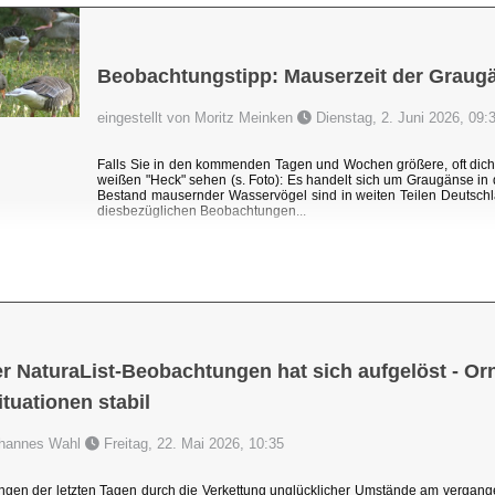
Beobachtungstipp: Mauserzeit der Graug
eingestellt von Moritz Meinken
Dienstag, 2. Juni 2026, 09:
Falls Sie in den kommenden Tagen und Wochen größere, oft dic
weißen "Heck" sehen (s. Foto): Es handelt sich um Graugänse i
Bestand mausernder Wasservögel sind in weiten Teilen Deutschl
diesbezüglichen Beobachtungen...
r NaturaList-Beobachtungen hat sich aufgelöst - Orni
uationen stabil
Johannes Wahl
Freitag, 22. Mai 2026, 10:35
ngen der letzten Tagen durch die Verkettung unglücklicher Umstände am vergang