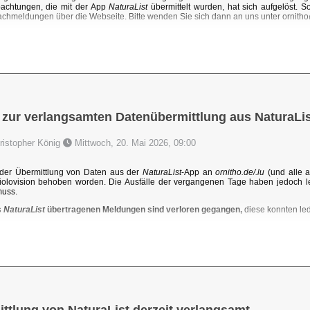
achtungen, die mit der App
NaturaList
übermittelt wurden, hat sich aufgelöst. 
chmeldungen über die Webseite. Bitte wenden Sie sich dann an uns unter ornit
 zur verlangsamten Datenübermittlung aus NaturaLis
hristopher König
Mittwoch, 20. Mai 2026, 09:00
der Übermittlung von Daten aus der
NaturaList
-App an
ornitho.de/.lu
(und alle a
iolovision behoben worden. Die Ausfälle der vergangenen Tage haben jedoch l
muss.
s
NaturaList
übertragenen Meldungen sind verloren gegangen,
diese konnten ledi