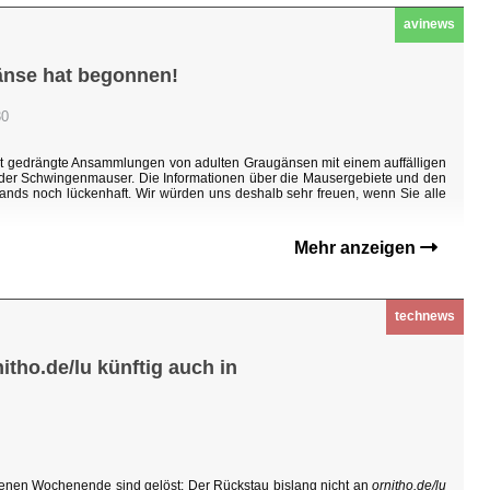
avinews
änse hat begonnen!
30
ht gedrängte Ansammlungen von adulten Graugänsen mit einem auffälligen
n der Schwingenmauser. Die Informationen über die Mausergebiete und den
ands noch lückenhaft. Wir würden uns deshalb sehr freuen, wenn Sie alle
Mehr anzeigen
technews
tho.de/lu künftig auch in
enen Wochenende sind gelöst: Der Rückstau bislang nicht an
ornitho.de/lu