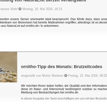
ttlung von NaturaList derzeit verlangsamt
Johannes Wahl
Montag, 18. Mai 2026, 18:13
rden unsere Server unerwartet stark beansprucht. Das führte dazu, dass un
klerteam von Biolovision hat bereits Maßnahmen ergriffen, allerdings ist es derzei
n aus
NaturaList
auf
ornitho.de / lu
ankommen.
ornitho-Tipp des Monats: Brutzeitcodes
eingestellt von Moritz Meinken
Freitag, 15. Mai 2026, 08:0
Wir möchten Ihnen dabei helfen, die Qualität und den Information
diese im Natur- und Artenschutz bestmöglich nutzbar zu mache
Meldung von Beobachtungen bei
ornitho.de
.
In dieser Ausgabe der Serie beschäftigen wir uns mit den Brutzeitc