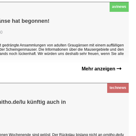
avinews
änse hat begonnen!
30
ht gedrängte Ansammlungen von adulten Graugänsen mit einem auffälligen
n der Schwingenmauser. Die Informationen über die Mausergebiete und den
ands noch lückenhaft. Wir würden uns deshalb sehr freuen, wenn Sie alle
Mehr anzeigen
technews
tho.de/lu künftig auch in
enen Wochenende sind gelöst: Der Rückstau bislang nicht an
ornitho.de/lu