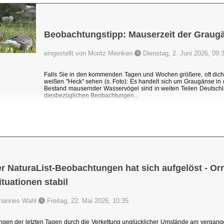
Beobachtungstipp: Mauserzeit der Graug
eingestellt von Moritz Meinken
Dienstag, 2. Juni 2026, 09:
Falls Sie in den kommenden Tagen und Wochen größere, oft dic
weißen "Heck" sehen (s. Foto): Es handelt sich um Graugänse i
Bestand mausernder Wasservögel sind in weiten Teilen Deutschl
diesbezüglichen Beobachtungen...
r NaturaList-Beobachtungen hat sich aufgelöst - Orni
uationen stabil
Johannes Wahl
Freitag, 22. Mai 2026, 10:35
ngen der letzten Tagen durch die Verkettung unglücklicher Umstände am vergang