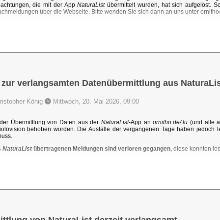
achtungen, die mit der App
NaturaList
übermittelt wurden, hat sich aufgelöst. 
chmeldungen über die Webseite. Bitte wenden Sie sich dann an uns unter ornit
 zur verlangsamten Datenübermittlung aus NaturaLis
hristopher König
Mittwoch, 20. Mai 2026, 09:00
der Übermittlung von Daten aus der
NaturaList
-App an
ornitho.de/.lu
(und alle a
iolovision behoben worden. Die Ausfälle der vergangenen Tage haben jedoch l
muss.
s
NaturaList
übertragenen Meldungen sind verloren gegangen,
diese konnten ledi