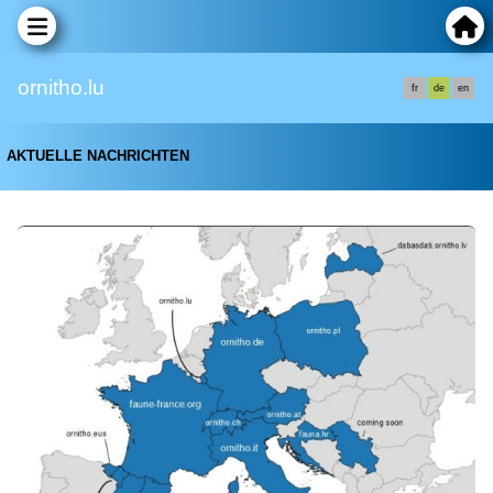
ornitho.lu
fr
de
en
AKTUELLE NACHRICHTEN