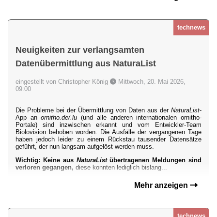
technews
Neuigkeiten zur verlangsamten
Datenübermittlung aus NaturaList
eingestellt von Christopher König
Mittwoch, 20. Mai 2026,
09:00
Die Probleme bei der Übermittlung von Daten aus der
NaturaList
-
App an
ornitho.de/.lu
(und alle anderen internationalen ornitho-
Portale) sind inzwischen erkannt und vom Entwickler-Team
Biolovision behoben worden. Die Ausfälle der vergangenen Tage
haben jedoch leider zu einem Rückstau tausender Datensätze
geführt, der nun langsam aufgelöst werden muss.
Wichtig: Keine aus
NaturaList
übertragenen Meldungen sind
verloren gegangen,
diese konnten lediglich bislang...
Mehr anzeigen
technews