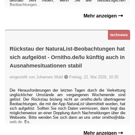
deshalb sehr freuen, wenn Sie alle diesbezüglichen
Beobachtungen...
Mehr anzeigen
technews
Rückstau der NaturaList-Beobachtungen hat
sich aufgelöst - Ornitho.de/lu künftig auch in
Ausnahmesituationen stabil
eingestellt von Johannes Wahl
Freitag, 22. Mai 2026, 10:35
Die Herausforderungen der letzten Tagen durch die Verkettung
unglücklicher Umstände am vergangenen Wochenende sind
gelöst: Der Rückstau bislang nicht an
ornitho.de/lu
übertragener
Beobachtungen, die mit der App
NaturaList
übermittelt wurden, hat
sich aufgelöst. Sollten Sie noch Daten vermissen, dann liegt das
möglicherweise an einer Dopplung durch Nachmeldungen über die
Webseite. Bitte wenden Sie sich dann an uns unter ornitho@dda-
web.de.
Es
...
Mehr anzeigen