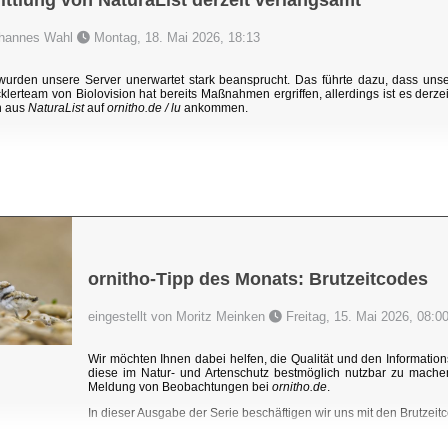
ttlung von NaturaList derzeit verlangsamt
Johannes Wahl
Montag, 18. Mai 2026, 18:13
rden unsere Server unerwartet stark beansprucht. Das führte dazu, dass un
klerteam von Biolovision hat bereits Maßnahmen ergriffen, allerdings ist es derzei
n aus
NaturaList
auf
ornitho.de / lu
ankommen.
ornitho-Tipp des Monats: Brutzeitcodes
eingestellt von Moritz Meinken
Freitag, 15. Mai 2026, 08:0
Wir möchten Ihnen dabei helfen, die Qualität und den Information
diese im Natur- und Artenschutz bestmöglich nutzbar zu mache
Meldung von Beobachtungen bei
ornitho.de
.
In dieser Ausgabe der Serie beschäftigen wir uns mit den Brutzeitc