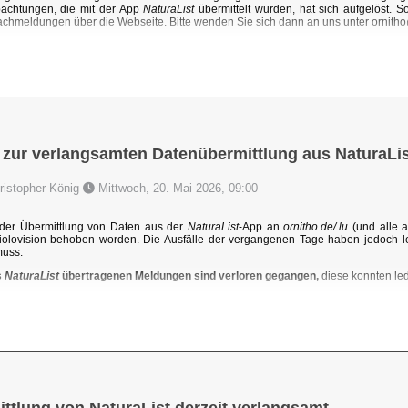
achtungen, die mit der App
NaturaList
übermittelt wurden, hat sich aufgelöst. 
chmeldungen über die Webseite. Bitte wenden Sie sich dann an uns unter ornit
 zur verlangsamten Datenübermittlung aus NaturaLis
hristopher König
Mittwoch, 20. Mai 2026, 09:00
der Übermittlung von Daten aus der
NaturaList
-App an
ornitho.de/.lu
(und alle a
iolovision behoben worden. Die Ausfälle der vergangenen Tage haben jedoch l
muss.
s
NaturaList
übertragenen Meldungen sind verloren gegangen,
diese konnten ledi