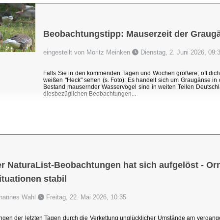
Beobachtungstipp: Mauserzeit der Graug
eingestellt von Moritz Meinken
Dienstag, 2. Juni 2026, 09:
Falls Sie in den kommenden Tagen und Wochen größere, oft dic
weißen "Heck" sehen (s. Foto): Es handelt sich um Graugänse i
Bestand mausernder Wasservögel sind in weiten Teilen Deutschl
diesbezüglichen Beobachtungen...
r NaturaList-Beobachtungen hat sich aufgelöst - Orni
uationen stabil
Johannes Wahl
Freitag, 22. Mai 2026, 10:35
ngen der letzten Tagen durch die Verkettung unglücklicher Umstände am vergang