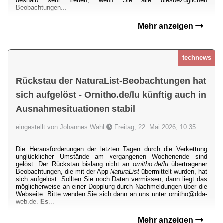
deshalb sehr freuen, wenn Sie alle diesbezüglichen
Beobachtungen...
Mehr anzeigen
technews
Rückstau der NaturaList-Beobachtungen hat
sich aufgelöst - Ornitho.de/lu künftig auch in
Ausnahmesituationen stabil
eingestellt von Johannes Wahl
Freitag, 22. Mai 2026, 10:35
Die Herausforderungen der letzten Tagen durch die Verkettung
unglücklicher Umstände am vergangenen Wochenende sind
gelöst: Der Rückstau bislang nicht an
ornitho.de/lu
übertragener
Beobachtungen, die mit der App
NaturaList
übermittelt wurden, hat
sich aufgelöst. Sollten Sie noch Daten vermissen, dann liegt das
möglicherweise an einer Dopplung durch Nachmeldungen über die
Webseite. Bitte wenden Sie sich dann an uns unter ornitho@dda-
web.de.
Es
...
Mehr anzeigen