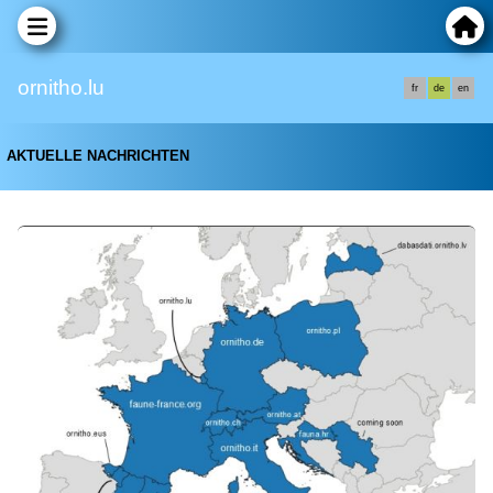
ornitho.lu
fr
de
en
AKTUELLE NACHRICHTEN