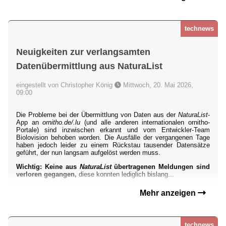
technews
Neuigkeiten zur verlangsamten
Datenübermittlung aus NaturaList
eingestellt von Christopher König
Mittwoch, 20. Mai 2026,
09:00
Die Probleme bei der Übermittlung von Daten aus der
NaturaList
-
App an
ornitho.de/.lu
(und alle anderen internationalen ornitho-
Portale) sind inzwischen erkannt und vom Entwickler-Team
Biolovision behoben worden. Die Ausfälle der vergangenen Tage
haben jedoch leider zu einem Rückstau tausender Datensätze
geführt, der nun langsam aufgelöst werden muss.
Wichtig: Keine aus
NaturaList
übertragenen Meldungen sind
verloren gegangen,
diese konnten lediglich bislang...
Mehr anzeigen
technews