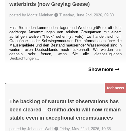
waterbirds (now Greylag Geese)
posted by Moritz Meinken
Tuesday, June 2nd, 2026, 09:30
Falls Sie in den kommenden Tagen und Wochen größere, oft dicht
gedrängte Ansammlungen von adulten Graugänsen mit einem
auffälligen weißen "Heck" sehen (s. Foto): Es handelt sich um
Graugänse in der Schwingenmauser. Die Informationen über die
Mausergebiete und den Bestand mausernder Wasservögel sind in
weiten Teilen Deutschlands noch lückenhaft. Wir würden uns
deshalb sehr freuen, wenn Sie alle diesbezüglichen
Beobachtungen...
Show more
technews
The backlog of NaturaList observations has
been cleared – Ornitho.de/lu will now remain
stable even in exceptional circumstances
posted by Johannes Wahl
Friday, May 22nd, 2026, 10:35