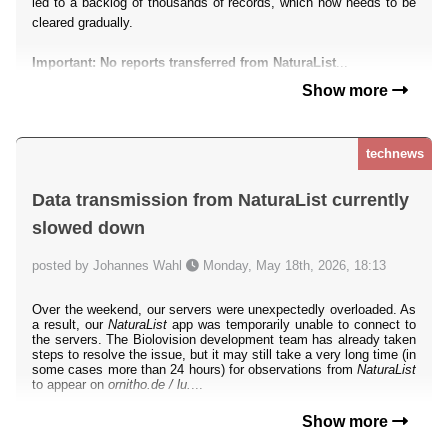
led to a backlog of thousands of records, which now needs to be
cleared gradually.
Important: No reports transferred from NaturaList
...
Show more
technews
Data transmission from NaturaList currently
slowed down
posted by Johannes Wahl
Monday, May 18th, 2026, 18:13
Over the weekend, our servers were unexpectedly overloaded. As
a result, our
NaturaList
app was temporarily unable to connect to
the servers. The Biolovision development team has already taken
steps to resolve the issue, but it may still take a very long time (in
some cases more than 24 hours) for observations from
NaturaList
to appear on
ornitho.de / lu.
...
Show more