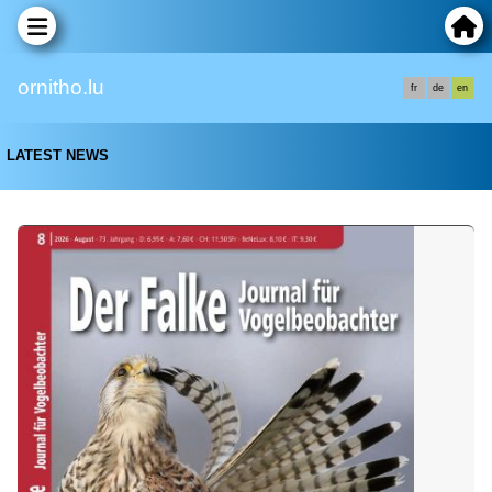
ornitho.lu
fr
de
en
LATEST NEWS