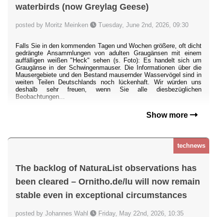
waterbirds (now Greylag Geese)
posted by Moritz Meinken
Tuesday, June 2nd, 2026, 09:30
Falls Sie in den kommenden Tagen und Wochen größere, oft dicht
gedrängte Ansammlungen von adulten Graugänsen mit einem
auffälligen weißen "Heck" sehen (s. Foto): Es handelt sich um
Graugänse in der Schwingenmauser. Die Informationen über die
Mausergebiete und den Bestand mausernder Wasservögel sind in
weiten Teilen Deutschlands noch lückenhaft. Wir würden uns
deshalb sehr freuen, wenn Sie alle diesbezüglichen
Beobachtungen...
Show more
technews
The backlog of NaturaList observations has
been cleared – Ornitho.de/lu will now remain
stable even in exceptional circumstances
posted by Johannes Wahl
Friday, May 22nd, 2026, 10:35