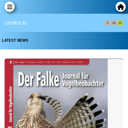
ornitho.lu
fr
de
en
LATEST NEWS