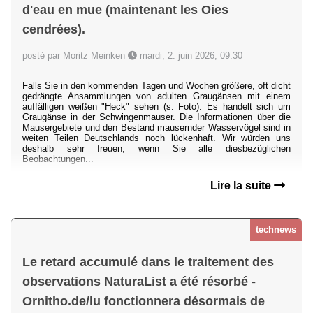
d'eau en mue (maintenant les Oies
cendrées).
posté par Moritz Meinken
mardi, 2. juin 2026, 09:30
Falls Sie in den kommenden Tagen und Wochen größere, oft dicht
gedrängte Ansammlungen von adulten Graugänsen mit einem
auffälligen weißen "Heck" sehen (s. Foto): Es handelt sich um
Graugänse in der Schwingenmauser. Die Informationen über die
Mausergebiete und den Bestand mausernder Wasservögel sind in
weiten Teilen Deutschlands noch lückenhaft. Wir würden uns
deshalb sehr freuen, wenn Sie alle diesbezüglichen
Beobachtungen...
Lire la suite
technews
Le retard accumulé dans le traitement des
observations NaturaList a été résorbé -
Ornitho.de/lu fonctionnera désormais de