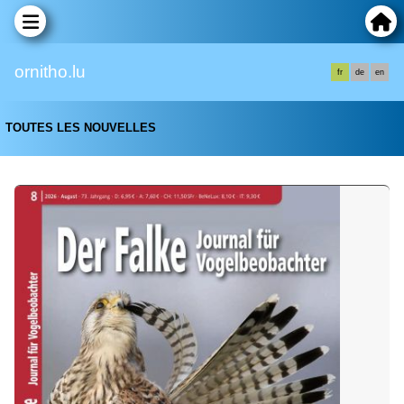
ornitho.lu
fr
de
en
TOUTES LES NOUVELLES