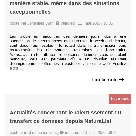
manière stable, même dans des situations
exceptionnelles
posté par Johannes Wahl
vendredi, 22. mai 2026, 10:35
Les problèmes rencontrés ces derniers jours, dus à une
succession de circonstances malheureuses le week-end dernier,
sont désormais résolus : le retard dans la transmission vers
ornitho.de/lu
des observations transmises via l'application
NaturaList
a été rattrapé. Si certaines données vous semblent
manquer, cela est peut-être dû à un doublon résultant
d'enregistrements effectués a posteriori via le site web. Veuillez
alors...
Lire la suite
technews
Actualités concernant le ralentissement du
transfert de données depuis NaturaList
posté par Christopher König
mercredi, 20. mai 2026, 09:00