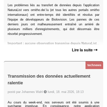
Les problèmes liés au transfert de données depuis l'application
NaturaList vers ornitho.de/.lu (et tous les autres portails ornitho
internationaux) ont entre-temps été identifiés et résolus par
l'équipe de développeurs de Biolovision. Les pannes de ces
derniers jours ont malheureusement entraîné un arriéré de
plusieurs milliers d'enregistrements, qui doit désormais être
résorbé progressivement.
Important : aucune observation transmise depuis NaturaList
...
Lire la suite
technews
Transmission des données actuellement
ralentie
posté par Johannes Wahl
lundi, 18. mai 2026, 18:13
Au cours du week-end, nos serveurs ont été soumis à une
surcharge imprévue. En conséquence, notre application