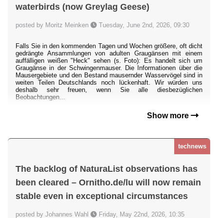
waterbirds (now Greylag Geese)
posted by Moritz Meinken
Tuesday, June 2nd, 2026, 09:30
Falls Sie in den kommenden Tagen und Wochen größere, oft dicht
gedrängte Ansammlungen von adulten Graugänsen mit einem
auffälligen weißen "Heck" sehen (s. Foto): Es handelt sich um
Graugänse in der Schwingenmauser. Die Informationen über die
Mausergebiete und den Bestand mausernder Wasservögel sind in
weiten Teilen Deutschlands noch lückenhaft. Wir würden uns
deshalb sehr freuen, wenn Sie alle diesbezüglichen
Beobachtungen...
Show more
technews
The backlog of NaturaList observations has
been cleared – Ornitho.de/lu will now remain
stable even in exceptional circumstances
posted by Johannes Wahl
Friday, May 22nd, 2026, 10:35