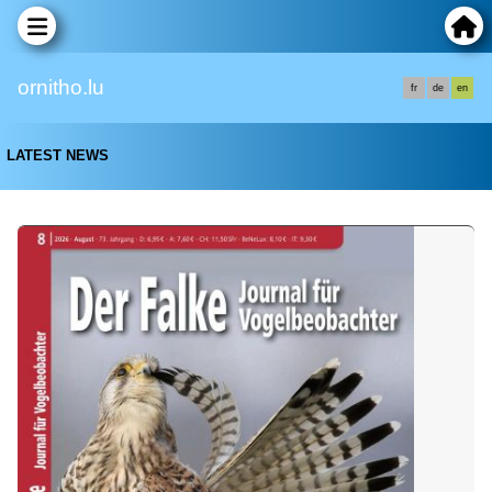
ornitho.lu
fr
de
en
LATEST NEWS