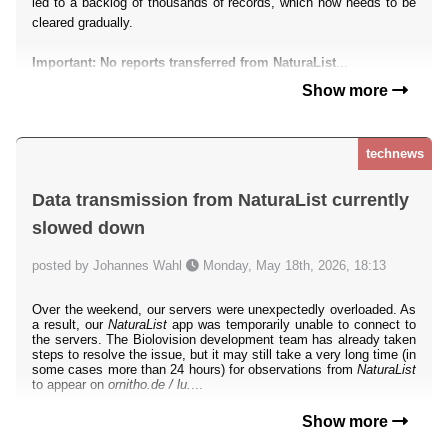
led to a backlog of thousands of records, which now needs to be
cleared gradually.
Important: No reports transferred from NaturaList
...
Show more
technews
Data transmission from NaturaList currently
slowed down
posted by Johannes Wahl
Monday, May 18th, 2026, 18:13
Over the weekend, our servers were unexpectedly overloaded. As
a result, our
NaturaList
app was temporarily unable to connect to
the servers. The Biolovision development team has already taken
steps to resolve the issue, but it may still take a very long time (in
some cases more than 24 hours) for observations from
NaturaList
to appear on
ornitho.de / lu.
...
Show more