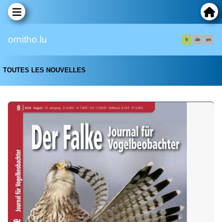
ornitho.lu
fr
de
en
TOUTES LES NOUVELLES