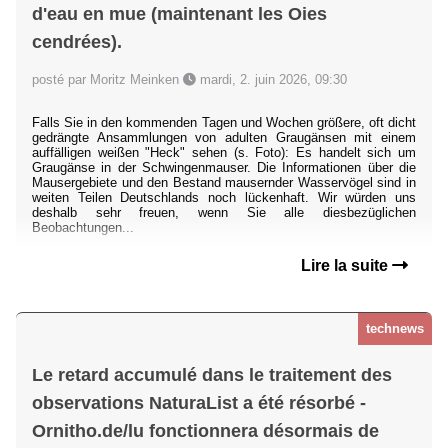
d'eau en mue (maintenant les Oies
cendrées).
posté par Moritz Meinken
mardi, 2. juin 2026, 09:30
Falls Sie in den kommenden Tagen und Wochen größere, oft dicht
gedrängte Ansammlungen von adulten Graugänsen mit einem
auffälligen weißen "Heck" sehen (s. Foto): Es handelt sich um
Graugänse in der Schwingenmauser. Die Informationen über die
Mausergebiete und den Bestand mausernder Wasservögel sind in
weiten Teilen Deutschlands noch lückenhaft. Wir würden uns
deshalb sehr freuen, wenn Sie alle diesbezüglichen
Beobachtungen...
Lire la suite
technews
Le retard accumulé dans le traitement des
observations NaturaList a été résorbé -
Ornitho.de/lu fonctionnera désormais de