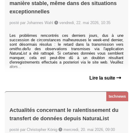
manière stable, même dans des situations
exceptionnelles
posté par Johannes Wahl
vendredi, 22. mai 2026, 10:35
Les problèmes rencontrés ces derniers jours, dus à une
succession de circonstances malheureuses le week-end dernier,
sont désormais résolus : le retard dans la transmission vers
ornitho.de/lu
des observations transmises via l'application
NaturaList
a été rattrapé. Si certaines données vous semblent
manquer, cela est peut-être dû à un doublon résultant
d'enregistrements effectués a posteriori via le site web. Veuillez
alors...
Lire la suite
technews
Actualités concernant le ralentissement du
transfert de données depuis NaturaList
posté par Christopher König
mercredi, 20. mai 2026, 09:00