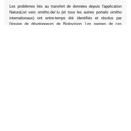
Les problèmes liés au transfert de données depuis l'application
NaturaList vers ornitho.de/.lu (et tous les autres portails ornitho
internationaux) ont entre-temps été identifiés et résolus par
l'équipe de développeurs de Biolovision. Les pannes de ces
derniers jours ont malheureusement entraîné un arriéré de
plusieurs milliers d'enregistrements, qui doit désormais être
résorbé progressivement.
Important : aucune observation transmise depuis NaturaList
...
Lire la suite
technews
Transmission des données actuellement
ralentie
posté par Johannes Wahl
lundi, 18. mai 2026, 18:13
Au cours du week-end, nos serveurs ont été soumis à une
surcharge imprévue. En conséquence, notre application