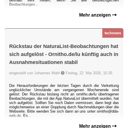
deshalb sehr freuen, wenn Sie alle diesbezüglichen
Beobachtungen...
Mehr anzeigen
technews
Rückstau der NaturaList-Beobachtungen hat
sich aufgelöst - Ornitho.de/lu künftig auch in
Ausnahmesituationen stabil
eingestellt von Johannes Wahl
Freitag, 22. Mai 2026, 10:35
Die Herausforderungen der letzten Tagen durch die Verkettung
unglücklicher Umstände am vergangenen Wochenende sind
gelöst: Der Rückstau bislang nicht an
ornitho.de/lu
übertragener
Beobachtungen, die mit der App
NaturaList
übermittelt wurden, hat
sich aufgelöst. Sollten Sie noch Daten vermissen, dann liegt das
möglicherweise an einer Dopplung durch Nachmeldungen über die
Webseite. Bitte wenden Sie sich dann an uns unter ornitho@dda-
web.de.
Es
...
Mehr anzeigen