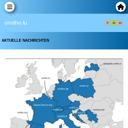
ornitho.lu
fr
de
en
AKTUELLE NACHRICHTEN