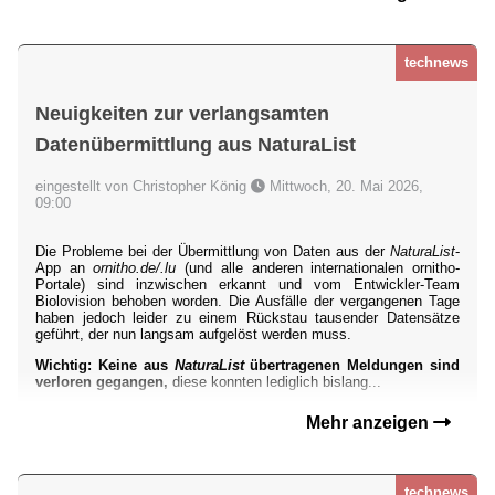
technews
Neuigkeiten zur verlangsamten
Datenübermittlung aus NaturaList
eingestellt von Christopher König
Mittwoch, 20. Mai 2026,
09:00
Die Probleme bei der Übermittlung von Daten aus der
NaturaList
-
App an
ornitho.de/.lu
(und alle anderen internationalen ornitho-
Portale) sind inzwischen erkannt und vom Entwickler-Team
Biolovision behoben worden. Die Ausfälle der vergangenen Tage
haben jedoch leider zu einem Rückstau tausender Datensätze
geführt, der nun langsam aufgelöst werden muss.
Wichtig: Keine aus
NaturaList
übertragenen Meldungen sind
verloren gegangen,
diese konnten lediglich bislang...
Mehr anzeigen
technews