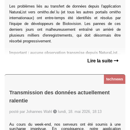
Les problèmes liés au transfert de données depuis l'application
NaturaList vers ornitho.de/.lu (et tous les autres portails ornitho
internationaux) ont entre-temps été identifiés et résolus par
l'équipe de développeurs de Biolovision. Les pannes de ces
derniers jours ont malheureusement entraîné un arriéré de
plusieurs milliers d'enregistrements, qui doit désormais être
résorbé progressivement.
Important : aucune observation transmise depuis NaturaList
...
Lire la suite
technews
Transmission des données actuellement
ralentie
posté par Johannes Wahl
lundi, 18. mai 2026, 18:13
Au cours du week-end, nos serveurs ont été soumis à une
surcharge imprévue. En conséquence, notre application