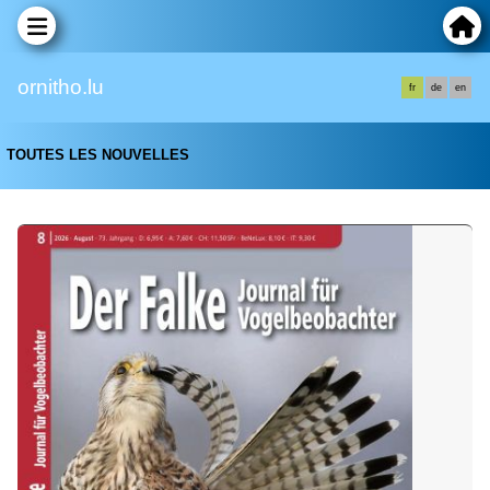
ornitho.lu
fr
de
en
TOUTES LES NOUVELLES