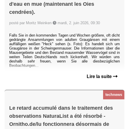
d'eau en mue (maintenant les Oies
cendrées).
posté par Moritz Meinken
mardi, 2. juin 2026, 09:30
Falls Sie in den kommenden Tagen und Wochen größere, oft dicht
gedrängte Ansammlungen von adulten Graugänsen mit einem
auffälligen weißen "Heck" sehen (s. Foto): Es handelt sich um
Graugänse in der Schwingenmauser. Die Informationen über die
Mausergebiete und den Bestand mausernder Wasservögel sind in
weiten Teilen Deutschlands noch lückenhaft. Wir würden uns
deshalb sehr freuen, wenn Sie alle diesbezüglichen
Beobachtungen...
Lire la suite
technews
Le retard accumulé dans le traitement des
observations NaturaList a été résorbé -
Ornitho.de/lu fonctionnera désormais de