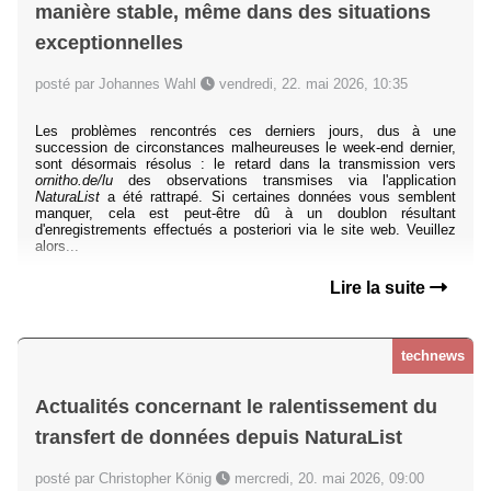
manière stable, même dans des situations
exceptionnelles
posté par Johannes Wahl
vendredi, 22. mai 2026, 10:35
Les problèmes rencontrés ces derniers jours, dus à une
succession de circonstances malheureuses le week-end dernier,
sont désormais résolus : le retard dans la transmission vers
ornitho.de/lu
des observations transmises via l'application
NaturaList
a été rattrapé. Si certaines données vous semblent
manquer, cela est peut-être dû à un doublon résultant
d'enregistrements effectués a posteriori via le site web. Veuillez
alors...
Lire la suite
technews
Actualités concernant le ralentissement du
transfert de données depuis NaturaList
posté par Christopher König
mercredi, 20. mai 2026, 09:00