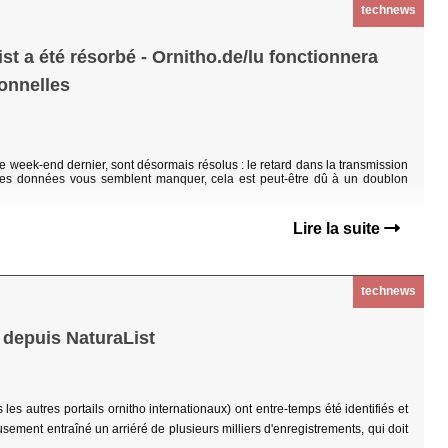
technews
t a été résorbé - Ornitho.de/lu fonctionnera
onnelles
 week-end dernier, sont désormais résolus : le retard dans la transmission
aines données vous semblent manquer, cela est peut-être dû à un doublon
Lire la suite
technews
 depuis NaturaList
les autres portails ornitho internationaux) ont entre-temps été identifiés et
ement entraîné un arriéré de plusieurs milliers d'enregistrements, qui doit