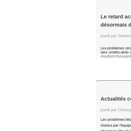
Le retard ac
désormais d
posté par Johan
Les problèmes renc
vers
ornitho.de/lu
résultant d'enregist
Actualités 
posté par Christo
Les problèmes liés 
résolus par l'équi