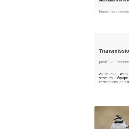
désormais être rés
Important : aucun
Transmissio
posté par Johan
Au cours du week-
serveurs. L'équip
certains cas, plus 