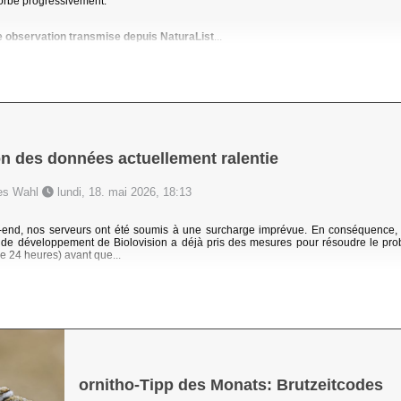
orbé progressivement.
e observation transmise depuis NaturaList
...
n des données actuellement ralentie
nes Wahl
lundi, 18. mai 2026, 18:13
end, nos serveurs ont été soumis à une surcharge imprévue. En conséquence, 
e de développement de Biolovision a déjà pris des mesures pour résoudre le pr
de 24 heures) avant que...
ornitho-Tipp des Monats: Brutzeitcodes