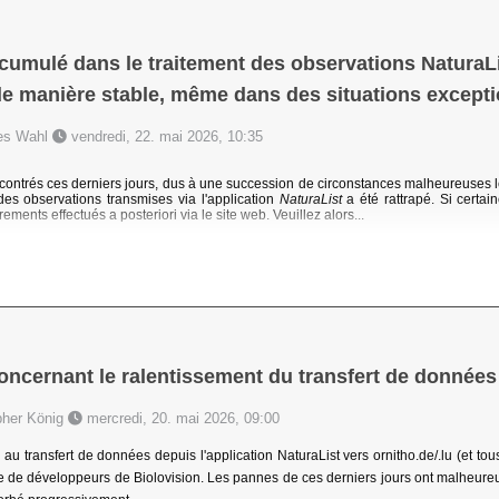
cumulé dans le traitement des observations NaturaLis
e manière stable, même dans des situations excepti
nes Wahl
vendredi, 22. mai 2026, 10:35
ontrés ces derniers jours, dus à une succession de circonstances malheureuses le
des observations transmises via l'application
NaturaList
a été rattrapé. Si cert
rements effectués a posteriori via le site web. Veuillez alors...
concernant le ralentissement du transfert de données
pher König
mercredi, 20. mai 2026, 09:00
au transfert de données depuis l'application NaturaList vers ornitho.de/.lu (et tous 
pe de développeurs de Biolovision. Les pannes de ces derniers jours ont malheureus