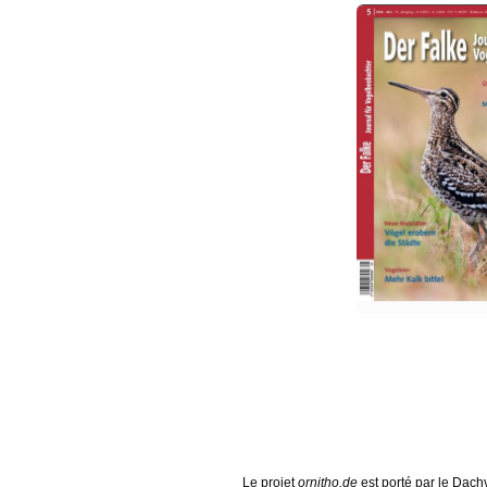
Le projet
ornitho.de
est porté par le
Dachv