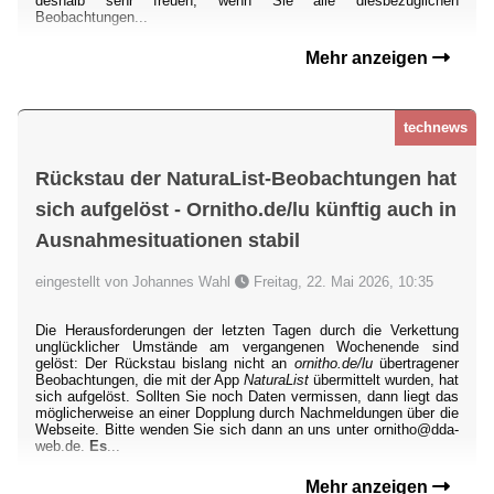
deshalb sehr freuen, wenn Sie alle diesbezüglichen
Beobachtungen...
Mehr anzeigen
technews
Rückstau der NaturaList-Beobachtungen hat
sich aufgelöst - Ornitho.de/lu künftig auch in
Ausnahmesituationen stabil
eingestellt von Johannes Wahl
Freitag, 22. Mai 2026, 10:35
Die Herausforderungen der letzten Tagen durch die Verkettung
unglücklicher Umstände am vergangenen Wochenende sind
gelöst: Der Rückstau bislang nicht an
ornitho.de/lu
übertragener
Beobachtungen, die mit der App
NaturaList
übermittelt wurden, hat
sich aufgelöst. Sollten Sie noch Daten vermissen, dann liegt das
möglicherweise an einer Dopplung durch Nachmeldungen über die
Webseite. Bitte wenden Sie sich dann an uns unter ornitho@dda-
web.de.
Es
...
Mehr anzeigen