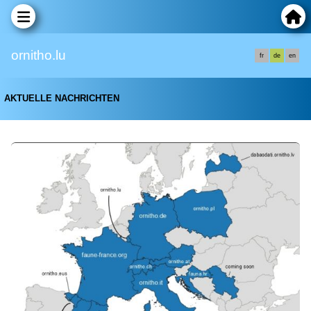
ornitho.lu
fr
de
en
AKTUELLE NACHRICHTEN