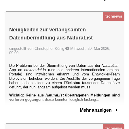
technews
Neuigkeiten zur verlangsamten
Datenübermittlung aus NaturaList
eingestellt von Christopher König
Mittwoch, 20. Mai 2026,
09:00
Die Probleme bei der Übermittlung von Daten aus der
NaturaList
-
App an
ornitho.de/.lu
(und alle anderen internationalen ornitho-
Portale) sind inzwischen erkannt und vom Entwickler-Team
Biolovision behoben worden. Die Ausfälle der vergangenen Tage
haben jedoch leider zu einem Rückstau tausender Datensätze
geführt, der nun langsam aufgelöst werden muss.
Wichtig: Keine aus
NaturaList
übertragenen Meldungen sind
verloren gegangen,
diese konnten lediglich bislang...
Mehr anzeigen
technews