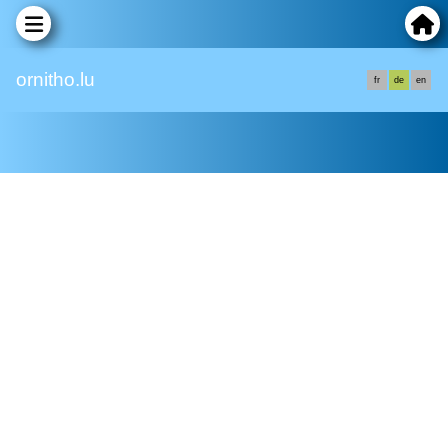
ornitho.lu
fr
de
en