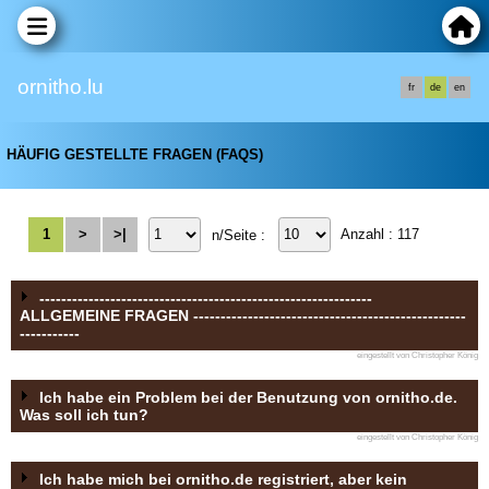
ornitho.lu
fr
de
en
HÄUFIG GESTELLTE FRAGEN (FAQS)
1
>
>|
Anzahl : 117
n/Seite :
-------------------------------------------------------------
ALLGEMEINE FRAGEN --------------------------------------------------
-----------
eingestellt von Christopher König
Ich habe ein Problem bei der Benutzung von ornitho.de.
Was soll ich tun?
eingestellt von Christopher König
Ich habe mich bei ornitho.de registriert, aber kein