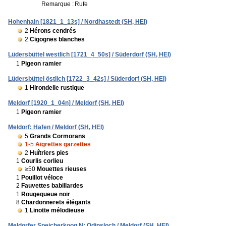
Remarque :
Rufe
Hohenhain [1821_1_13s] / Nordhastedt (SH, HEI)
2
Hérons cendrés
2
Cigognes blanches
Lüdersbüttel westlich [1721_4_50s] / Süderdorf (SH, HEI)
1
Pigeon ramier
Lüdersbüttel östlich [1722_3_42s] / Süderdorf (SH, HEI)
1
Hirondelle rustique
Meldorf [1920_1_04n] / Meldorf (SH, HEI)
1
Pigeon ramier
Meldorf: Hafen / Meldorf (SH, HEI)
5
Grands Cormorans
1-5
Aigrettes garzettes
2
Huîtriers pies
1
Courlis corlieu
≥50
Mouettes rieuses
1
Pouillot véloce
2
Fauvettes babillardes
1
Rougequeue noir
8
Chardonnerets élégants
1
Linotte mélodieuse
Meldorfer Speicherkoog N: Odinsloch / Meldorf (SH, HEI)