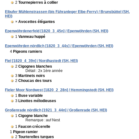
2
Tournepierres à collier
Elbufer Mühlenstrassen (bis Fähranleger Elbe-Ferry) / Brunsbüttel (SH,
HEI)
×
Avocettes élégantes
Epenwöhrdenerfeld [1820_3_45n] / Epenwöhrden (SH, HEI)
1
Vanneau huppé
Epenwöhrden nördlich [1820_3_44s] / Epenwöhrden (SH, HEI)
4
Pigeons ramiers
Fiel [1820_4_39n] / Nordhastedt (SH, HEI)
2
Cigognes blanches
Détail : 2x 1ère année
3
Martinets noirs
2
Choucas des tours
Fieler Moor Nordwest [1820_2_28n] / Hemmingstedt (SH, HEI)
1
Buse variable
3
Linottes mélodieuses
Großenrade nördlich [1921_3_44n] / Großenrade (SH, HEI)
1
Cigogne blanche
Remarque :
auf Nest
1
Faucon crécerelle
1
Pigeon ramier
2
Tourterelles turques