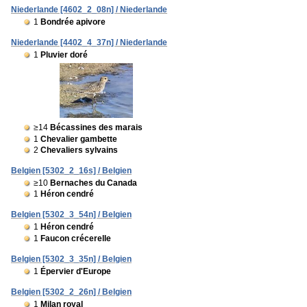
Niederlande [4602_2_08n] / Niederlande
1
Bondrée apivore
Niederlande [4402_4_37n] / Niederlande
1
Pluvier doré
≥14
Bécassines des marais
1
Chevalier gambette
2
Chevaliers sylvains
Belgien [5302_2_16s] / Belgien
≥10
Bernaches du Canada
1
Héron cendré
Belgien [5302_3_54n] / Belgien
1
Héron cendré
1
Faucon crécerelle
Belgien [5302_3_35n] / Belgien
1
Épervier d'Europe
Belgien [5302_2_26n] / Belgien
1
Milan royal