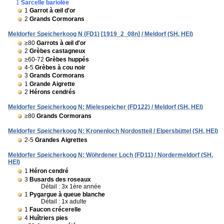
1
Sarcelle bariolée
1
Garrot à œil d'or
2
Grands Cormorans
Meldorfer Speicherkoog N (FD1) [1919_2_08n] / Meldorf (SH, HEI)
≥80
Garrots à œil d'or
2
Grèbes castagneux
≥60-72
Grèbes huppés
4-5
Grèbes à cou noir
3
Grands Cormorans
1
Grande Aigrette
2
Hérons cendrés
Meldorfer Speicherkoog N: Mielespeicher (FD122) / Meldorf (SH, HEI)
≥80
Grands Cormorans
Meldorfer Speicherkoog N: Kronenloch Nordostteil / Elpersbüttel (SH, HEI)
2-5
Grandes Aigrettes
Meldorfer Speicherkoog N: Wöhrdener Loch (FD11) / Nordermeldorf (SH,
HEI)
1
Héron cendré
3
Busards des roseaux
Détail : 3x 1ère année
1
Pygargue à queue blanche
Détail : 1x adulte
1
Faucon crécerelle
4
Huîtriers pies