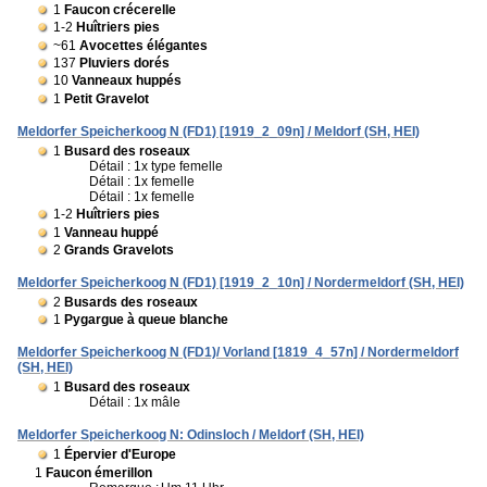
1
Faucon crécerelle
1-2
Huîtriers pies
~61
Avocettes élégantes
137
Pluviers dorés
10
Vanneaux huppés
1
Petit Gravelot
Meldorfer Speicherkoog N (FD1) [1919_2_09n] / Meldorf (SH, HEI)
1
Busard des roseaux
Détail : 1x type femelle
Détail : 1x femelle
Détail : 1x femelle
1-2
Huîtriers pies
1
Vanneau huppé
2
Grands Gravelots
Meldorfer Speicherkoog N (FD1) [1919_2_10n] / Nordermeldorf (SH, HEI)
2
Busards des roseaux
1
Pygargue à queue blanche
Meldorfer Speicherkoog N (FD1)/ Vorland [1819_4_57n] / Nordermeldorf
(SH, HEI)
1
Busard des roseaux
Détail : 1x mâle
Meldorfer Speicherkoog N: Odinsloch / Meldorf (SH, HEI)
1
Épervier d'Europe
1
Faucon émerillon