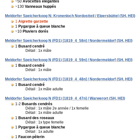
~50
Avocettes élégantes
~130
Vanneaux huppés
Meldorfer Speicherkoog N: Kronenloch Nordostteil / Elpersbüttel (SH, HEI)
1
Aigrette garzette
1
Pygargue à queue blanche
~10
Pluviers dorés
Meldorfer Speicherkoog N (FD1) [1819_4_58n] / Nordermeldorf (SH, HEI)
1
Busard cendré
Détail : 1x mâle
Meldorfer Speicherkoog N (FD1) [1819_4_59n] / Nordermeldorf (SH, HEI)
1
Busard cendré
Détail : 1x mâle
Meldorfer Speicherkoog N (FD1) [1819_4_48n] / Nordermeldorf (SH, HEI)
1
Busard cendré
Détail : 1x mâle adulte
Meldorfer Speicherkoog N (FD1) [1819_4_47n] / Warwerort (SH, HEI)
1-2
Busards cendrés
Détail : 1x mâle 2e année / 1x femelle
Détail : 1x mâle adulte
1
Busard des roseaux
Détail : 1x type femelle
1
Pygargue à queue blanche
Détail : 1x adulte
1
Faucon pèlerin