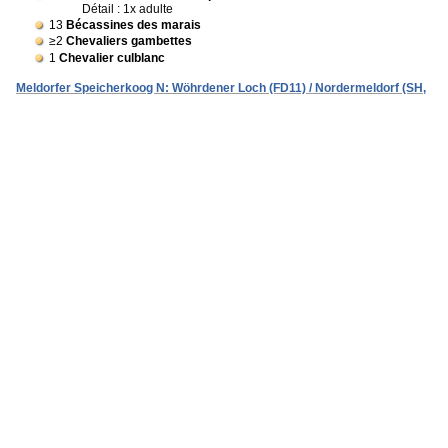
Détail : 1x adulte
13
Bécassines des marais
≥2
Chevaliers gambettes
1
Chevalier culblanc
Meldorfer Speicherkoog N: Wöhrdener Loch (FD11) / Nordermeldorf (SH,
HEI)
5
Courlis cendrés
≥15
Bécassines des marais
2
Chevaliers guignettes
1
Chevalier gambette
Meldorfer Speicherkoog N (FD1) [1919_2_09n] / Meldorf (SH, HEI)
1
Barge à queue noire
1
Bécassine des marais
≥1-8
Chevaliers guignettes
1-21
Chevaliers arlequins
~7-220
Chevaliers gambettes
1
Chevalier aboyeur
1
Chevalier sylvain
Meldorfer Speicherkoog N (FD1) [1819_4_58s] / Meldorf (SH, HEI)
≥11-55
Bécassines des marais
1-3
Chevaliers guignettes
≥5-6
Chevaliers sylvains
Meldorfer Speicherkoog N (FD1) [1919_2_10n] / Nordermeldorf (SH, HEI)
1
Bécassine des marais