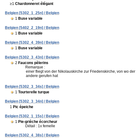
≥1
Chardonneret élégant
Belgien [5302_1_25n] / Belgien
1
Buse variable
Belgien [5402_2_19n] / Belgien
1
Buse variable
Belgien [5302_4_39n] / Belgien
1
Buse variable
Belgien [5302_3_43n] / Belgien
2
Faucons pèlerins
Remarque :
einer fliegt von der Nikolauskirche zur Friedenskirche, von wo der
andere gerufen hat
Belgien [5302_3_34s] / Belgien
1
Tourterelle turque
Belgien [5302_3_34n] / Belgien
1
Pic épeiche
Belgien [5302_1_15s] / Belgien
1
Pie-grièche écorcheur
Détail : 1x femelle
Belgien [5302_4_38s] / Belgien