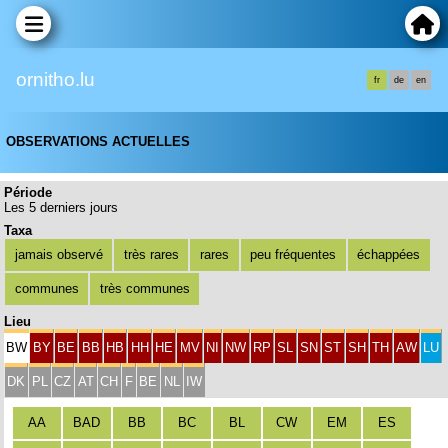
ornitho.lu
fr
de
en
OBSERVATIONS ACTUELLES
Période
Les 5 derniers jours
Taxa
jamais observé
très rares
rares
peu fréquentes
échappées
communes
très communes
Lieu
BW
BY
BE
BB
HB
HH
HE
MV
NI
NW
RP
SL
SN
ST
SH
TH
AW
LU
DK
PL
CZ
AT
CH
F
BE
NL
IW
AA
BAD
BB
BC
BL
CW
EM
ES