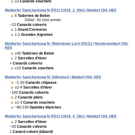
≥3
Canards souchets
Meldorfer Speicherkoog N (FD1) [1919_2_09n] / Meldorf (SH, HEI)
6
Tadornes de Belon
Détail : 6x 1ère année
~10
Canards colverts
1
Grand Cormoran
1-2
Grandes Aigrettes
Meldorfer Speicherkoog N: Wöhrdener Loch (FD11) / Nordermeldorf (SH,
HEI)
≥40
Tadornes de Belon
2
Sarcelles d'hiver
×
Canards colverts
≥10
Canards souchets
Meldorfer Speicherkoog N: Odinsloch / Meldorf (SH, HEI)
~1-30
Canards chipeaux
≥2-4
Sarcelles d'hiver
~100
Canards colverts
2
Canards pilets
≥1-3
Canards souchets
~80-230
Spatules blanches
Meldorfer Speicherkoog N (FD1) [1819_4_58s] / Meldorf (SH, HEI)
2
Sarcelles d'hiver
~30
Canards colverts
1
Canard colvert (bâtard)