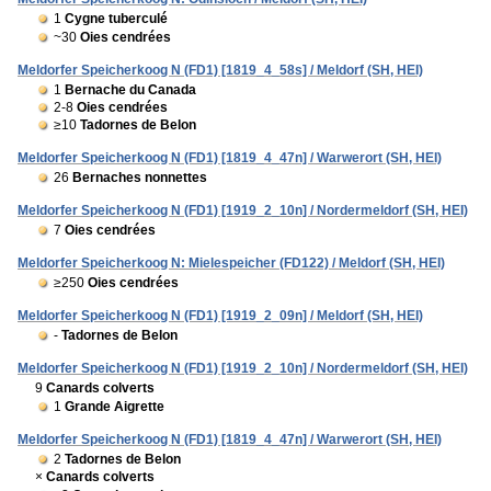
1
Cygne tuberculé
~30
Oies cendrées
Meldorfer Speicherkoog N (FD1) [1819_4_58s] / Meldorf (SH, HEI)
1
Bernache du Canada
2-8
Oies cendrées
≥10
Tadornes de Belon
Meldorfer Speicherkoog N (FD1) [1819_4_47n] / Warwerort (SH, HEI)
26
Bernaches nonnettes
Meldorfer Speicherkoog N (FD1) [1919_2_10n] / Nordermeldorf (SH, HEI)
7
Oies cendrées
Meldorfer Speicherkoog N: Mielespeicher (FD122) / Meldorf (SH, HEI)
≥250
Oies cendrées
Meldorfer Speicherkoog N (FD1) [1919_2_09n] / Meldorf (SH, HEI)
-
Tadornes de Belon
Meldorfer Speicherkoog N (FD1) [1919_2_10n] / Nordermeldorf (SH, HEI)
9
Canards colverts
1
Grande Aigrette
Meldorfer Speicherkoog N (FD1) [1819_4_47n] / Warwerort (SH, HEI)
2
Tadornes de Belon
×
Canards colverts