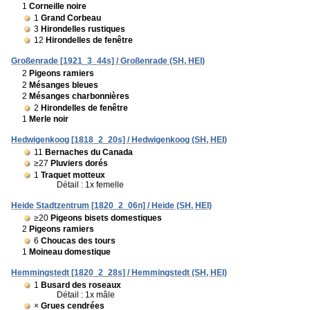
1
Corneille noire
1
Grand Corbeau
3
Hirondelles rustiques
12
Hirondelles de fenêtre
Großenrade [1921_3_44s] / Großenrade (SH, HEI)
2
Pigeons ramiers
2
Mésanges bleues
2
Mésanges charbonnières
2
Hirondelles de fenêtre
1
Merle noir
Hedwigenkoog [1818_2_20s] / Hedwigenkoog (SH, HEI)
11
Bernaches du Canada
≥27
Pluviers dorés
1
Traquet motteux
Détail : 1x femelle
Heide Stadtzentrum [1820_2_06n] / Heide (SH, HEI)
≥20
Pigeons bisets domestiques
2
Pigeons ramiers
6
Choucas des tours
1
Moineau domestique
Hemmingstedt [1820_2_28s] / Hemmingstedt (SH, HEI)
1
Busard des roseaux
Détail : 1x mâle
×
Grues cendrées