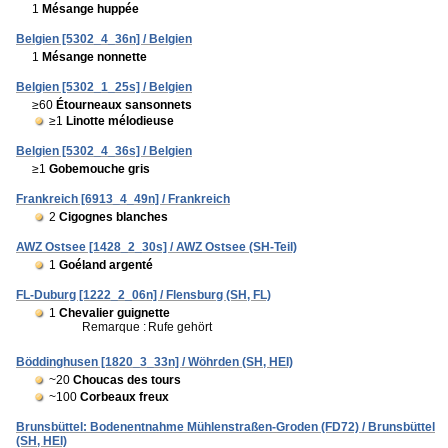
1
Mésange huppée
Belgien [5302_4_36n] / Belgien
1
Mésange nonnette
Belgien [5302_1_25s] / Belgien
≥60
Étourneaux sansonnets
≥1
Linotte mélodieuse
Belgien [5302_4_36s] / Belgien
≥1
Gobemouche gris
Frankreich [6913_4_49n] / Frankreich
2
Cigognes blanches
AWZ Ostsee [1428_2_30s] / AWZ Ostsee (SH-Teil)
1
Goéland argenté
FL-Duburg [1222_2_06n] / Flensburg (SH, FL)
1
Chevalier guignette
Remarque :
Rufe gehört
Böddinghusen [1820_3_33n] / Wöhrden (SH, HEI)
~20
Choucas des tours
~100
Corbeaux freux
Brunsbüttel: Bodenentnahme Mühlenstraßen-Groden (FD72) / Brunsbüttel
(SH, HEI)