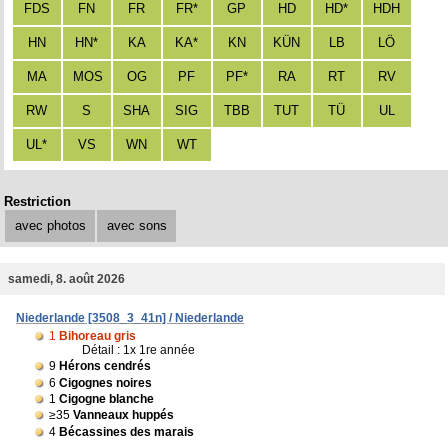
FDS
FN
FR
FR*
GP
HD
HD*
HDH
HN
HN*
KA
KA*
KN
KÜN
LB
LÖ
MA
MOS
OG
PF
PF*
RA
RT
RV
RW
S
SHA
SIG
TBB
TUT
TÜ
UL
UL*
VS
WN
WT
Restriction
avec photos
avec sons
samedi, 8. août 2026
Niederlande [3508_3_41n] / Niederlande
1
Bihoreau gris
Détail : 1x 1re année
9
Hérons cendrés
6
Cigognes noires
1
Cigogne blanche
≥35
Vanneaux huppés
4
Bécassines des marais