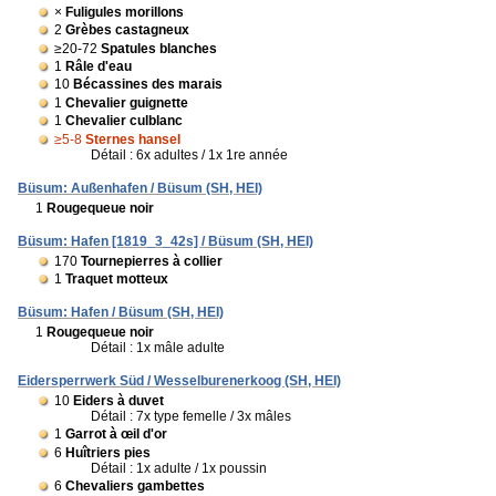
×
Fuligules morillons
2
Grèbes castagneux
≥20-72
Spatules blanches
1
Râle d'eau
10
Bécassines des marais
1
Chevalier guignette
1
Chevalier culblanc
≥5-8
Sternes hansel
Détail : 6x adultes / 1x 1re année
Büsum: Außenhafen / Büsum (SH, HEI)
1
Rougequeue noir
Büsum: Hafen [1819_3_42s] / Büsum (SH, HEI)
170
Tournepierres à collier
1
Traquet motteux
Büsum: Hafen / Büsum (SH, HEI)
1
Rougequeue noir
Détail : 1x mâle adulte
Eidersperrwerk Süd / Wesselburenerkoog (SH, HEI)
10
Eiders à duvet
Détail : 7x type femelle / 3x mâles
1
Garrot à œil d'or
6
Huîtriers pies
Détail : 1x adulte / 1x poussin
6
Chevaliers gambettes