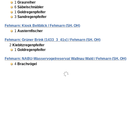
1
Graureiher
6
Säbelschnäbler
1
Goldregenpfeifer
3
Sandregenpfeifer
Fehmarn: Kiosk Beltblick / Fehmarn (SH, OH)
1
Austernfischer
Fehmarn: Grüner Brink [1433_3_41s] / Fehmarn (SH, OH)
2
Kiebitzregenpfeifer
1
Goldregenpfeifer
Fehmarn: NABU-Wasservogelreservat Wallnau Wald / Fehmarn (SH, OH)
4
Brachvögel
Nutzungsbedingungen
Impressum / Kontakt
Quellenangaben
Das Projekt
ornitho.de
wird getragen durch den
Dachverband
Deutscher Avifaunisten e.V.
und seine Mitgliedsorganisationen, in
Zusammenarbeit mit mehreren Partnern.