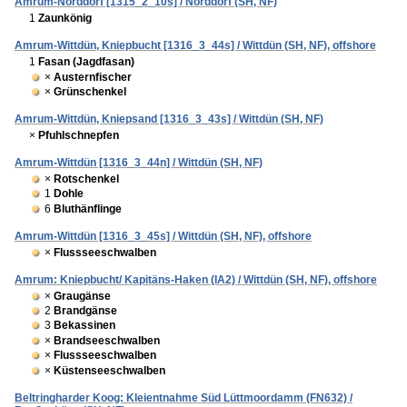
Amrum-Norddorf [1315_2_10s] / Norddorf (SH, NF)
1
Zaunkönig
Amrum-Wittdün, Kniepbucht [1316_3_44s] / Wittdün (SH, NF), offshore
1
Fasan (Jagdfasan)
×
Austernfischer
×
Grünschenkel
Amrum-Wittdün, Kniepsand [1316_3_43s] / Wittdün (SH, NF)
×
Pfuhlschnepfen
Amrum-Wittdün [1316_3_44n] / Wittdün (SH, NF)
×
Rotschenkel
1
Dohle
6
Bluthänflinge
Amrum-Wittdün [1316_3_45s] / Wittdün (SH, NF), offshore
×
Flussseeschwalben
Amrum: Kniepbucht/ Kapitäns-Haken (IA2) / Wittdün (SH, NF), offshore
×
Graugänse
2
Brandgänse
3
Bekassinen
×
Brandseeschwalben
×
Flussseeschwalben
×
Küstenseeschwalben
Beltringharder Koog: Kleientnahme Süd Lüttmoordamm (FN632) /