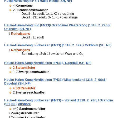
Hallig Norderoog (IH7) / Hallig Hooge (SH, NF)
4
Kormorane
20
Brandseeschwalben
Detail : 3x adult / 1x 1. KJ / diesjährig
Detail : 13x adult / 3x 1. KJ / diesjährige
Hauke-Haien-Koog Süd (FN33)/ Ockholmer Westerkoog [1318_2_29n] /
Ockholm (SH, NF)
1
Rothalsgans
Detail : 1x adult
Hauke-Haien-Koog Südbecken (FN33) [1318_2_19s] / Ockholm (SH, NF)
1
Rothalsgans
Bemerkung :
Schläft zwischen Wwg und Gg
Hauke-Haien-Koog Nordbecken (FN31) / Dagebüll (SH, NF)
2
Stelzenläufer
1-2
Zwergseeschwalben
Hauke-Haien-Koog Nordbecken (FN31)/ Mittelbecken [1318_2_06s] /
Dagebüll (SH, NF)
4
Stelzenläufer
2
Zwergseeschwalben
Hauke-Haien-Koog Südbecken (FN33) + Vorland [1318_2_28n] / Ockholm
(SH, NF), offshore
≥40
Sandregenpfeifer
2
Zwergstrandläufer
1
Temminckstrandläufer