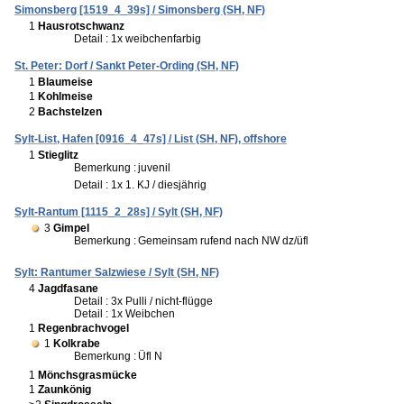
Simonsberg [1519_4_39s] / Simonsberg (SH, NF)
1
Hausrotschwanz
Detail : 1x weibchenfarbig
St. Peter: Dorf / Sankt Peter-Ording (SH, NF)
1
Blaumeise
1
Kohlmeise
2
Bachstelzen
Sylt-List, Hafen [0916_4_47s] / List (SH, NF), offshore
1
Stieglitz
Bemerkung :
juvenil
Detail : 1x 1. KJ / diesjährig
Sylt-Rantum [1115_2_28s] / Sylt (SH, NF)
3
Gimpel
Bemerkung :
Gemeinsam rufend nach NW dz/üfl
Sylt: Rantumer Salzwiese / Sylt (SH, NF)
4
Jagdfasane
Detail : 3x Pulli / nicht-flügge
Detail : 1x Weibchen
1
Regenbrachvogel
1
Kolkrabe
Bemerkung :
Üfl N
1
Mönchsgrasmücke
1
Zaunkönig