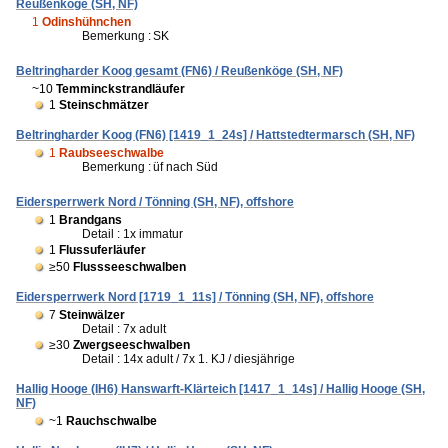
Reußenköge (SH, NF)
1
Odinshühnchen
Bemerkung :
SK
Beltringharder Koog gesamt (FN6) / Reußenköge (SH, NF)
~10
Temminckstrandläufer
1
Steinschmätzer
Beltringharder Koog (FN6) [1419_1_24s] / Hattstedtermarsch (SH, NF)
1
Raubseeschwalbe
Bemerkung :
üf nach Süd
Eidersperrwerk Nord / Tönning (SH, NF), offshore
1
Brandgans
Detail : 1x immatur
1
Flussuferläufer
≥50
Flussseeschwalben
Eidersperrwerk Nord [1719_1_11s] / Tönning (SH, NF), offshore
7
Steinwälzer
Detail : 7x adult
≥30
Zwergseeschwalben
Detail : 14x adult / 7x 1. KJ / diesjährige
Hallig Hooge (IH6) Hanswarft-Klärteich [1417_1_14s] / Hallig Hooge (SH,
NF)
~1
Rauchschwalbe