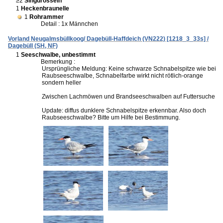
≥2
Singdrosseln
1
Heckenbraunelle
1
Rohrammer
Detail : 1x Männchen
Vorland Neugalmsbüllkoog/ Dagebüll-Haffdeich (VN222) [1218_3_33s] /
Dagebüll (SH, NF)
1
Seeschwalbe, unbestimmt
Bemerkung :
Ursprüngliche Meldung: Keine schwarze Schnabelspitze wie bei
Raubseeschwalbe, Schnabelfarbe wirkt nicht rötlich-orange
sondern heller
Zwischen Lachmöwen und Brandseeschwalben auf Futtersuche
Update: diffus dunklere Schnabelspitze erkennbar. Also doch
Raubseeschwalbe? Bitte um Hilfe bei Bestimmung.