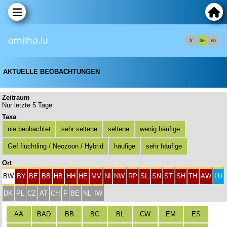
ornitho.lu
fr
de
en
AKTUELLE BEOBACHTUNGEN
Zeitraum
Nur letzte 5 Tage
Taxa
nie beobachtet
sehr seltene
seltene
wenig häufige
Gef.flüchtling / Neozoon / Hybrid
häufige
sehr häufige
Ort
BW
BY
BE
BB
HB
HH
HE
MV
NI
NW
RP
SL
SN
ST
SH
TH
AW
LU
DK
PL
CZ
AT
CH
F
BE
NL
IW
AA
BAD
BB
BC
BL
CW
EM
ES