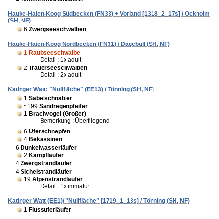
Hauke-Haien-Koog Südbecken (FN33) + Vorland [1318_2_17s] / Ockholm
(SH, NF)
6
Zwergseeschwalben
Hauke-Haien-Koog Nordbecken (FN31) / Dagebüll (SH, NF)
1
Raubseeschwalbe
Detail : 1x adult
2
Trauerseeschwalben
Detail : 2x adult
Katinger Watt: "Nullfläche" (EE13) / Tönning (SH, NF)
1
Säbelschnäbler
~199
Sandregenpfeifer
1
Brachvogel (Großer)
Bemerkung :
Überfliegend
6
Uferschnepfen
4
Bekassinen
6
Dunkelwasserläufer
2
Kampfläufer
4
Zwergstrandläufer
4
Sichelstrandläufer
19
Alpenstrandläufer
Detail : 1x immatur
Katinger Watt (EE1)/ "Nullfläche" [1719_1_13s] / Tönning (SH, NF)
1
Flussuferläufer