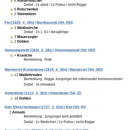
6
Austernfischer
Detail : 1x adult / 1x Pullus / nicht-flügge
6
Rotschenkel
2
Steinwälzer
Fiel [1820_4_39n] / Nordhastedt (SH, HEI)
2
Weißstörche
Detail : 2x 1. KJ / diesjährige
3
Mauersegler
2
Dohlen
Hemmingstedt [1820_2_28s] / Hemmingstedt (SH, HEI)
×
Kraniche
Bemerkung :
Rufe
Warwerort-Kretjenkoog [1819_4_36n] / Warwerort (SH, HEI)
≥3
Waldohreulen
Bemerkung :
flügge Jungvögel die miteinander kommunizieren
Detail : 3x immature
Hohenfelde [2123_4_36n] / Hohenfelde (SH, IZ)
16
Dohlen
Kiel: Elmschenhagen [1727_1_02n] / Kiel (SH, KI)
2
Amseln
Bemerkung :
Jungvogel wird gefüttert
Detail : 1x Weibchen / 1x Pullus / nicht-flügge