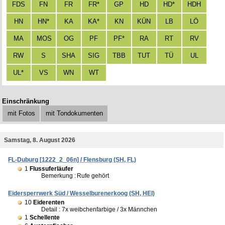
FDS
FN
FR
FR*
GP
HD
HD*
HDH
HN
HN*
KA
KA*
KN
KÜN
LB
LÖ
MA
MOS
OG
PF
PF*
RA
RT
RV
RW
S
SHA
SIG
TBB
TUT
TÜ
UL
UL*
VS
WN
WT
Einschränkung
mit Fotos
mit Tondokumenten
Samstag, 8. August 2026
FL-Duburg [1222_2_06n] / Flensburg (SH, FL)
1
Flussuferläufer
Bemerkung :
Rufe gehört
Eidersperrwerk Süd / Wesselburenerkoog (SH, HEI)
10
Eiderenten
Detail : 7x weibchenfarbige / 3x Männchen
1
Schellente