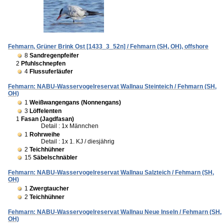
Fehmarn, Grüner Brink Ost [1433_3_52n] / Fehmarn (SH, OH), offshore
8
Sandregenpfeifer
2
Pfuhlschnepfen
4
Flussuferläufer
Fehmarn: NABU-Wasservogelreservat Wallnau Steinteich / Fehmarn (SH,
OH)
1
Weißwangengans (Nonnengans)
3
Löffelenten
1
Fasan (Jagdfasan)
Detail : 1x Männchen
1
Rohrweihe
Detail : 1x 1. KJ / diesjährig
2
Teichhühner
15
Säbelschnäbler
Fehmarn: NABU-Wasservogelreservat Wallnau Salzteich / Fehmarn (SH,
OH)
1
Zwergtaucher
2
Teichhühner
Fehmarn: NABU-Wasservogelreservat Wallnau Neue Inseln / Fehmarn (SH,
OH)